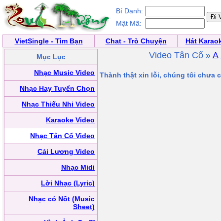
Bí Danh:
Mật Mã:
VietSingle - Tìm Bạn
Chat - Trò Chuyện
Hát Karao
Video Tân Cổ »
A
Mục Lục
Nhạc Music Video
Thành thật xin lỗi, chúng tôi chưa
Nhạc Hay Tuyển Chọn
Nhạc Thiếu Nhi Video
Karaoke Video
Nhạc Tân Cổ Video
Cải Lương Video
Nhạc Midi
Lời Nhạc (Lyric)
Nhạc có Nốt (Music
Sheet)