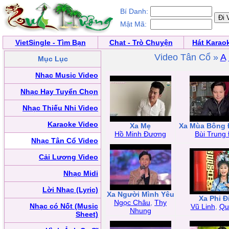
Bí Danh:
Mật Mã:
VietSingle - Tìm Bạn
Chat - Trò Chuyện
Hát Karao
Video Tân Cổ »
A
Mục Lục
Nhạc Music Video
Nhạc Hay Tuyển Chọn
Nhạc Thiếu Nhi Video
Karaoke Video
Xa Mẹ
Xa Mùa Bông 
Hồ Minh Đương
Bùi Trung
Nhạc Tân Cổ Video
Cải Lương Video
Nhạc Midi
Lời Nhạc (Lyric)
Xa Người Mình Yêu
Xa Phi Đ
Ngọc Châu
,
Thy
Nhạc có Nốt (Music
Vũ Linh
,
Qu
Nhung
Sheet)