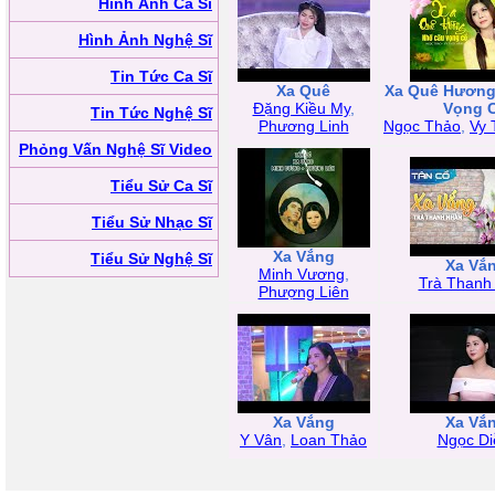
Hình Ảnh Ca Sĩ
Hình Ảnh Nghệ Sĩ
Tin Tức Ca Sĩ
Xa Quê
Xa Quê Hương
Đặng Kiều My
,
Vọng 
Tin Tức Nghệ Sĩ
Phương Linh
Ngọc Thảo
,
Vy 
Phỏng Vấn Nghệ Sĩ Video
Tiểu Sử Ca Sĩ
Tiểu Sử Nhạc Sĩ
Xa Vắng
Tiểu Sử Nghệ Sĩ
Xa Vắ
Minh Vương
,
Trà Thanh
Phượng Liên
Xa Vắng
Xa Vắ
Y Vân
,
Loan Thảo
Ngọc D