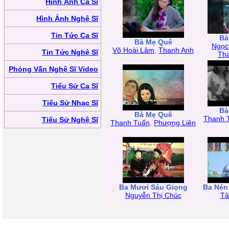
Hình Ảnh Ca Sĩ
Hình Ảnh Nghệ Sĩ
Tin Tức Ca Sĩ
Bà
Bà Mẹ Quê
Ngọc
Võ Hoài Lâm
,
Thanh Anh
Tin Tức Nghệ Sĩ
Th
Phỏng Vấn Nghệ Sĩ Video
Tiểu Sử Ca Sĩ
Tiểu Sử Nhạc Sĩ
Bà
Bà Mẹ Quê
Thanh 
Tiểu Sử Nghệ Sĩ
Thanh Tuấn
,
Phượng Liên
Ba Mươi Sáu Giọng
Ba Nén
Nguyễn Thị Chúc
Tâ