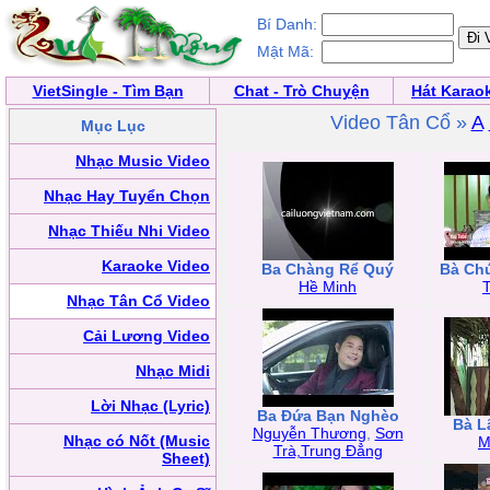
Bí Danh:
Mật Mã:
VietSingle - Tìm Bạn
Chat - Trò Chuyện
Hát Karao
Video Tân Cổ »
A
Mục Lục
Nhạc Music Video
Nhạc Hay Tuyển Chọn
Nhạc Thiếu Nhi Video
Karaoke Video
Ba Chàng Rể Quý
Bà Ch
Hề Minh
T
Nhạc Tân Cổ Video
Cải Lương Video
Nhạc Midi
Lời Nhạc (Lyric)
Ba Đứa Bạn Nghèo
Bà L
Nguyễn Thương
,
Sơn
Nhạc có Nốt (Music
M
Trà,Trung Đẳng
Sheet)