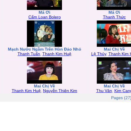
Má Ơi
Má Ơi
Cẩm Loan Bolero
Thanh Thức
Mạch Nước Ngầm Trên Hòn Đảo Nhỏ
Mai Chị Về
Thanh Tuấn
,
Thanh Kim Huệ
Lệ Thủy
,
Thanh Kim 
Mai Chị Về
Mai Chị Về
Thanh Kim Huệ
,
Nguyễn Thiên Kim
Thu Vân
,
Kim Can
Pages (27