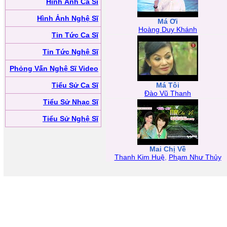
Hình Ảnh Ca Sĩ
Hình Ảnh Nghệ Sĩ
Má Ơi
Hoàng Duy Khánh
Tin Tức Ca Sĩ
Tin Tức Nghệ Sĩ
Phỏng Vấn Nghệ Sĩ Video
Tiểu Sử Ca Sĩ
Má Tôi
Đào Vũ Thanh
Tiểu Sử Nhạc Sĩ
Tiểu Sử Nghệ Sĩ
Mai Chị Về
Thanh Kim Huệ
,
Phạm Như Thủy