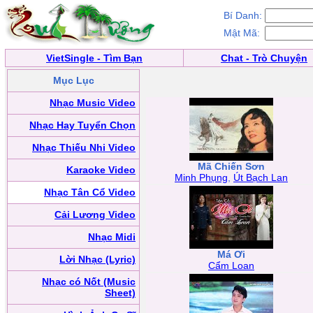
Bí Danh:
Mật Mã:
VietSingle - Tìm Bạn
Chat - Trò Chuyện
Mục Lục
Nhạc Music Video
Nhạc Hay Tuyển Chọn
Nhạc Thiếu Nhi Video
Mã Chiến Sơn
Karaoke Video
Minh Phụng
,
Út Bạch Lan
Nhạc Tân Cổ Video
Cải Lương Video
Nhạc Midi
Má Ơi
Lời Nhạc (Lyric)
Cẩm Loan
Nhạc có Nốt (Music
Sheet)