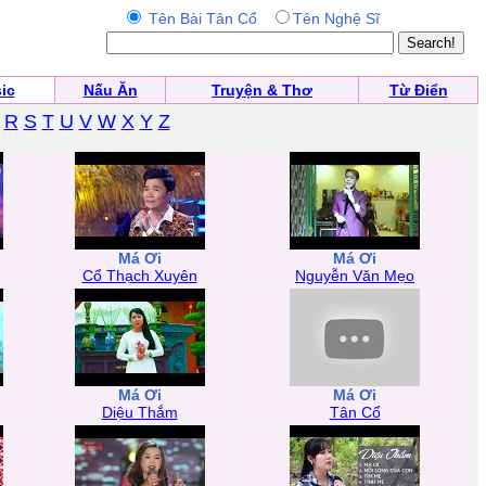
Tên Bài Tân Cổ
Tên Nghệ Sĩ
ic
Nấu Ăn
Truyện & Thơ
Từ Điển
R
S
T
U
V
W
X
Y
Z
Má Ơi
Má Ơi
Cổ Thạch Xuyên
Nguyễn Văn Mẹo
Má Ơi
Má Ơi
Diệu Thắm
Tân Cổ