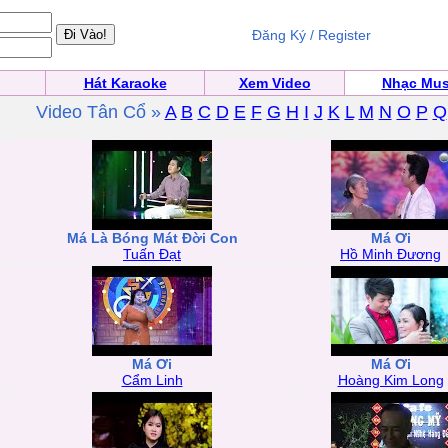
Đăng Ký / Register
Hát Karaoke
Xem Video
Nhạc Mus
Video Tân Cổ »
A
B
C
D
E
F
G
H
I
J
K
L
M
N
O
P
Q
Má Là Bóng Mát Đời Con
Má Ơi
Tuấn Đạt
Hồ Minh Đương
Má Ơi
Má Ơi
Cẩm Linh
Hoàng Kim Long