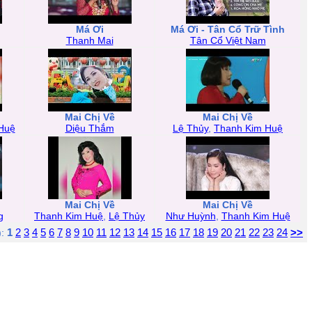
Má Ơi
Má Ơi - Tân Cổ Trữ Tình
Thanh Mai
Tân Cổ Việt Nam
Mai Chị Về
Mai Chị Về
Huệ
Diệu Thắm
Lệ Thủy
,
Thanh Kim Huệ
Mai Chị Về
Mai Chị Về
g
Thanh Kim Huệ
,
Lệ Thủy
Như Huỳnh
,
Thanh Kim Huệ
1
2
3
4
5
6
7
8
9
10
11
12
13
14
15
16
17
18
19
20
21
22
23
24
>>
):