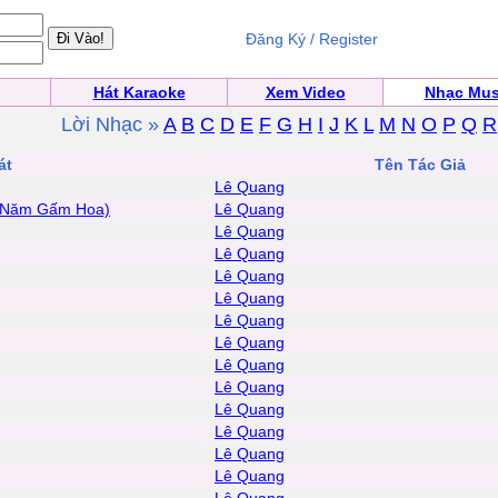
Đăng Ký / Register
Hát Karaoke
Xem Video
Nhạc Mus
Lời Nhạc »
A
B
C
D
E
F
G
H
I
J
K
L
M
N
O
P
Q
R
át
Tên Tác Giả
Lê Quang
 Năm Gấm Hoa)
Lê Quang
Lê Quang
Lê Quang
Lê Quang
Lê Quang
Lê Quang
Lê Quang
Lê Quang
Lê Quang
Lê Quang
Lê Quang
Lê Quang
Lê Quang