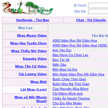
Bí Danh:
Mật Mã:
VietSingle - Tìm Bạn
Chat - Trò Chuyện
Mục Lục
Nhạc Music Video
Tên Bài H
4000 Năm Rực Rỡ Gấm Hoa
Nhạc Hay Tuyển Chọn
4000 Năm Rực Rở Gấm Hoa (4000
Anh Yêu Em
Nhạc Thiếu Nhi Video
Bản Hùng Ca Chim Lạc
Karaoke Video
Bạn Tôi Về
Biển Sâu
Nhạc Tân Cổ Video
Bốn Mùa Và Em
Cải Lương Video
Bốn Ngàn Năm Rực Rỡ Gấm Hoa
Bước Chân Thời Gian
Nhạc Midi
Buồn Như Đá Thời Gian
Cao Nguyên Mùa Đông
Lời Nhạc (Lyric)
Chỉ Riêng Mình Anh
Nhạc có Nốt (Music
Chiếc Áo Người Thương
Sheet)
Cho Em Hồn Nhiên