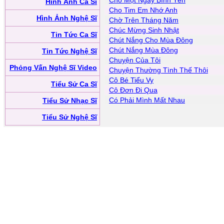
Cho Một Ngày Bình Yên
Hình Ảnh Ca Sĩ
Cho Tim Em Nhớ Anh
Hình Ảnh Nghệ Sĩ
Chờ Trên Tháng Năm
Chúc Mừng Sinh Nhật
Tin Tức Ca Sĩ
Chút Nắng Cho Mùa Đông
Chút Nắng Mùa Đông
Tin Tức Nghệ Sĩ
Chuyện Của Tôi
Phỏng Vấn Nghệ Sĩ Video
Chuyện Thường Tình Thế Thôi
Cô Bé Tiểu Vy
Tiểu Sử Ca Sĩ
Cô Đơn Đi Qua
Có Phải Mình Mất Nhau
Tiểu Sử Nhạc Sĩ
Tiểu Sử Nghệ Sĩ