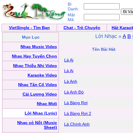
Bí
Danh:
Mật
Mã:
VietSingle - Tìm Bạn
Chat - Trò Chuyện
Hát Karao
Lời Nhạc »
A
B
Mục Lục
Nhạc Music Video
Tên Bài Hát
Nhạc Hay Tuyển Chọn
Là Ai
Nhạc Thiếu Nhi Video
Là Ai
Karaoke Video
Là Anh
Nhạc Tân Cổ Video
Là Anh Đó
Cải Lương Video
Lá Bàng Rơi
Nhạc Midi
Lời Nhạc (Lyric)
Lá Bàng Rơi 2
Nhạc có Nốt (Music
Là Chính Anh
Sheet)