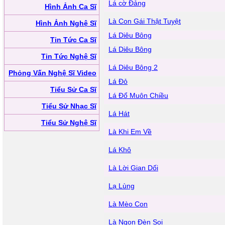
Lá cờ Đảng
Hình Ảnh Ca Sĩ
Là Con Gái Thật Tuyệt
Hình Ảnh Nghệ Sĩ
Lá Diêu Bông
Tin Tức Ca Sĩ
Lá Diêu Bông
Tin Tức Nghệ Sĩ
Lá Diêu Bông 2
Phỏng Vấn Nghệ Sĩ Video
Lá Đỏ
Tiểu Sử Ca Sĩ
Lá Đổ Muôn Chiều
Tiểu Sử Nhạc Sĩ
Lá Hát
Tiểu Sử Nghệ Sĩ
Là Khi Em Về
Lá Khô
Là Lời Gian Dối
Lạ Lùng
Là Mèo Con
Là Ngọn Đèn Soi