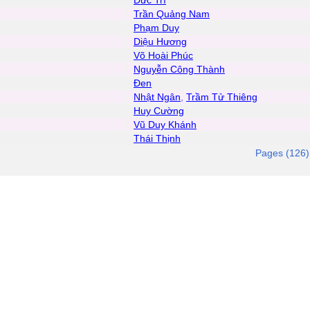
Đức Trí
Trần Quảng Nam
Phạm Duy
Diệu Hương
Võ Hoài Phúc
Nguyễn Công Thành
Đen
Nhật Ngân
,
Trầm Tử Thiêng
Huy Cường
Vũ Duy Khánh
Thái Thịnh
Pages (126)