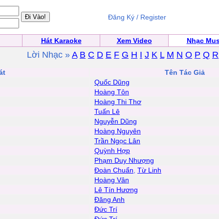
Đăng Ký / Register
Hát Karaoke
Xem Video
Nhạc Mus
Lời Nhạc »
A
B
C
D
E
F
G
H
I
J
K
L
M
N
O
P
Q
R
át
Tên Tác Giả
Quốc Dũng
Hoàng Tôn
Hoàng Thi Thơ
Tuấn Lê
Nguyễn Dũng
Hoàng Nguyên
Trần Ngọc Lân
Quỳnh Hợp
Phạm Duy Nhượng
Đoàn Chuẩn
,
Từ Linh
Hoàng Vân
Lê Tín Hương
Đăng Anh
Ðức Trí