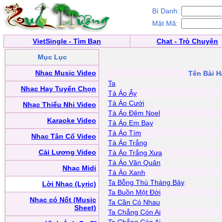
Bí Danh:
Mật Mã:
VietSingle - Tìm Bạn
Chat - Trò Chuyện
Mục Lục
Nhạc Music Video
Tên Bài H
Ta
Nhạc Hay Tuyển Chọn
Tà Áo Ấy
Tà Áo Cưới
Nhạc Thiếu Nhi Video
Tà Áo Đêm Noel
Karaoke Video
Tà Áo Em Bay
Tà Áo Tím
Nhạc Tân Cổ Video
Tà Áo Trắng
Cải Lương Video
Tà Áo Trắng Xưa
Tà Áo Văn Quân
Nhạc Midi
Tà Áo Xanh
Ta Bỗng Thù Tháng Bảy
Lời Nhạc (Lyric)
Ta Buồn Một Đời
Nhạc có Nốt (Music
Ta Cần Có Nhau
Sheet)
Ta Chẳng Còn Ai