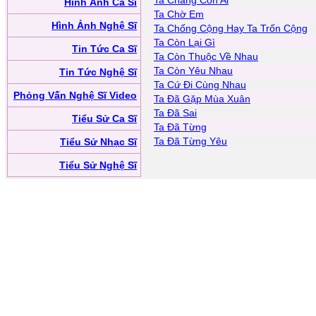
Ta Chẳng Còn Ai
Hình Ảnh Ca Sĩ
Ta Chờ Em
Hình Ảnh Nghệ Sĩ
Ta Chống Cộng Hay Ta Trốn Cộng
Ta Còn Lại Gì
Tin Tức Ca Sĩ
Ta Còn Thuộc Về Nhau
Ta Còn Yêu Nhau
Tin Tức Nghệ Sĩ
Ta Cứ Đi Cùng Nhau
Phỏng Vấn Nghệ Sĩ Video
Ta Đã Gặp Mùa Xuân
Ta Đã Sai
Tiểu Sử Ca Sĩ
Ta Đã Từng
Ta Đã Từng Yêu
Tiểu Sử Nhạc Sĩ
Tiểu Sử Nghệ Sĩ