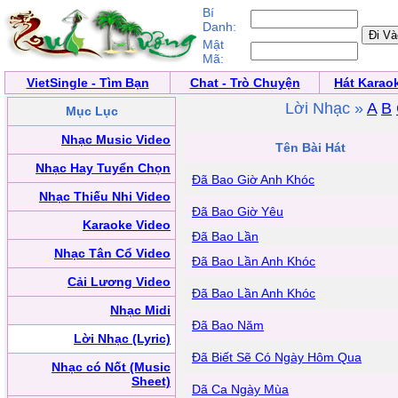
Bí
Danh:
Mật
Mã:
VietSingle - Tìm Bạn
Chat - Trò Chuyện
Hát Karao
Lời Nhạc »
A
B
Mục Lục
Nhạc Music Video
Tên Bài Hát
Nhạc Hay Tuyển Chọn
Đã Bao Giờ Anh Khóc
Nhạc Thiếu Nhi Video
Đã Bao Giờ Yêu
Karaoke Video
Đã Bao Lần
Nhạc Tân Cổ Video
Đã Bao Lần Anh Khóc
Cải Lương Video
Đã Bao Lần Anh Khóc
Nhạc Midi
Đã Bao Năm
Lời Nhạc (Lyric)
Đã Biết Sẽ Có Ngày Hôm Qua
Nhạc có Nốt (Music
Sheet)
Dã Ca Ngày Mùa