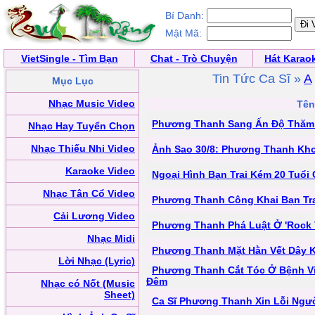
Bí Danh:
Mật Mã:
VietSingle - Tìm Bạn
Chat - Trò Chuyện
Hát Karao
Tin Tức Ca Sĩ »
A
Mục Lục
Nhạc Music Video
Tên
Phương Thanh Sang Ấn Độ Thăm 
Nhạc Hay Tuyển Chọn
Nhạc Thiếu Nhi Video
Ảnh Sao 30/8: Phương Thanh Kho
Karaoke Video
Ngoại Hình Bạn Trai Kém 20 Tuổ
Nhạc Tân Cổ Video
Phương Thanh Công Khai Bạn Tra
Cải Lương Video
Phương Thanh Phá Luật Ở 'Rock V
Nhạc Midi
Phương Thanh Mặt Hằn Vết Dây 
Lời Nhạc (Lyric)
Phương Thanh Cắt Tóc Ở Bệnh Vi
Đêm
Nhạc có Nốt (Music
Sheet)
Ca Sĩ Phương Thanh Xin Lỗi Ngư