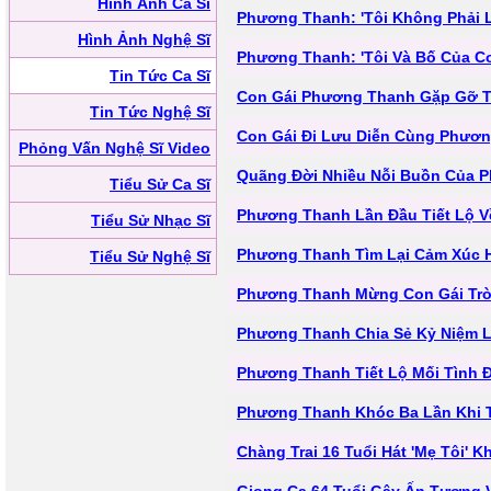
Hình Ảnh Ca Sĩ
Phương Thanh: 'Tôi Không Phải L
Hình Ảnh Nghệ Sĩ
Phương Thanh: 'Tôi Và Bố Của Co
Tin Tức Ca Sĩ
Con Gái Phương Thanh Gặp Gỡ T
Tin Tức Nghệ Sĩ
Con Gái Đi Lưu Diễn Cùng Phươn
Phỏng Vấn Nghệ Sĩ Video
Quãng Đời Nhiều Nỗi Buồn Của 
Tiểu Sử Ca Sĩ
Phương Thanh Lần Đầu Tiết Lộ V
Tiểu Sử Nhạc Sĩ
Phương Thanh Tìm Lại Cảm Xúc H
Tiểu Sử Nghệ Sĩ
Phương Thanh Mừng Con Gái Trò
Phương Thanh Chia Sẻ Kỷ Niệm L
Phương Thanh Tiết Lộ Mối Tình 
Phương Thanh Khóc Ba Lần Khi T
Chàng Trai 16 Tuổi Hát 'Mẹ Tôi'