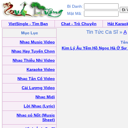
Bí Danh:
Mật Mã:
VietSingle - Tìm Bạn
Chat - Trò Chuyện
Hát Karao
Tin Tức Ca Sĩ »
A
Mục Lục
Nhạc Music Video
Tên
Kim Lý Âu Yếm Hồ Ngọc Hà Ở Sự 
Nhạc Hay Tuyển Chọn
Nhạc Thiếu Nhi Video
Karaoke Video
Nhạc Tân Cổ Video
Cải Lương Video
Nhạc Midi
Lời Nhạc (Lyric)
Nhạc có Nốt (Music
Sheet)