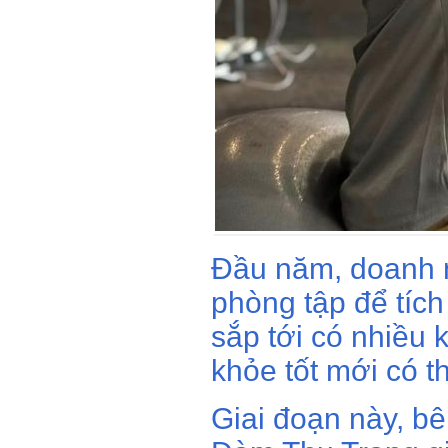
Đầu năm, doanh n
phòng tập để tích
sắp tới có nhiều 
khỏe tốt mới có 
Giai đoạn này, b