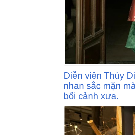
Diễn viên Thúy D
nhan sắc mặn mà 
bối cảnh xưa.