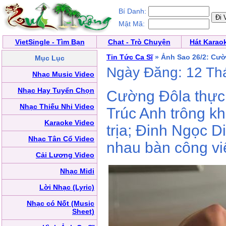
Bí Danh:
Mật Mã:
VietSingle - Tìm Bạn
Chat - Trò Chuyện
Hát Karao
Tin Tức Ca Sĩ
» Ảnh Sao 26/2: Cườ
Mục Lục
Ngày Đăng: 12 Th
Nhạc Music Video
Nhạc Hay Tuyển Chọn
Cường Đôla thực 
Nhạc Thiếu Nhi Video
Trúc Anh trông kh
Karaoke Video
trịa; Đinh Ngọc 
Nhạc Tân Cổ Video
nhau bàn công vi
Cải Lương Video
Nhạc Midi
Lời Nhạc (Lyric)
Nhạc có Nốt (Music
Sheet)