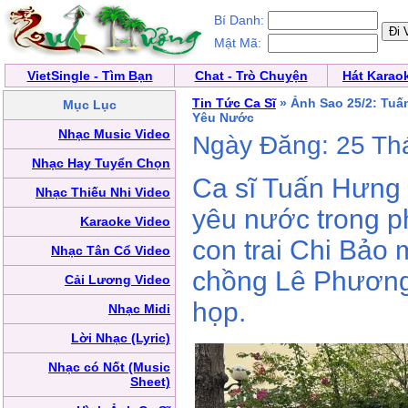
Bí Danh:
Mật Mã:
VietSingle - Tìm Bạn
Chat - Trò Chuyện
Hát Karao
Tin Tức Ca Sĩ
» Ảnh Sao 25/2: Tuấ
Mục Lục
Yêu Nước
Nhạc Music Video
Ngày Đăng: 25 Th
Nhạc Hay Tuyển Chọn
Ca sĩ Tuấn Hưng 
Nhạc Thiếu Nhi Video
yêu nước trong ph
Karaoke Video
con trai Chi Bảo
Nhạc Tân Cổ Video
chồng Lê Phương,
Cải Lương Video
họp.
Nhạc Midi
Lời Nhạc (Lyric)
Nhạc có Nốt (Music
Sheet)