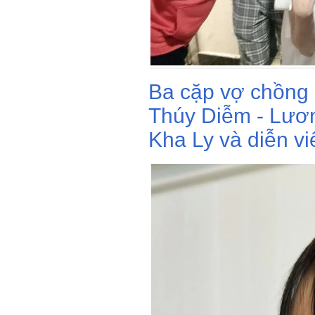
Ba cặp vợ chồng 
Thúy Diễm - Lươ
Kha Ly và diễn vi