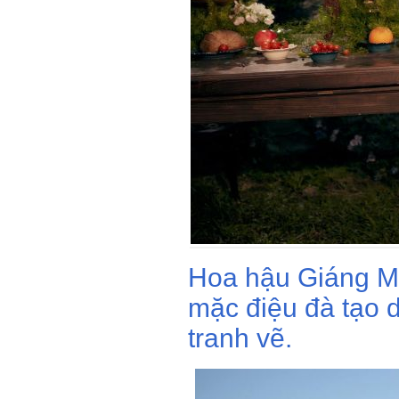
Hoa hậu Giáng My
mặc điệu đà tạo 
tranh vẽ.