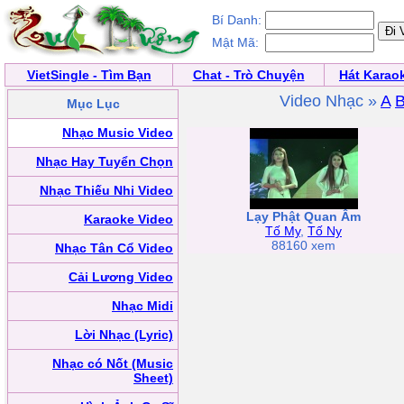
Bí Danh:
Mật Mã:
VietSingle - Tìm Bạn
Chat - Trò Chuyện
Hát Karao
Video Nhạc »
A
Mục Lục
Nhạc Music Video
Nhạc Hay Tuyển Chọn
Nhạc Thiếu Nhi Video
Lạy Phật Quan Âm
Karaoke Video
Tố My
,
Tố Ny
88160 xem
Nhạc Tân Cổ Video
Cải Lương Video
Nhạc Midi
Lời Nhạc (Lyric)
Nhạc có Nốt (Music
Sheet)