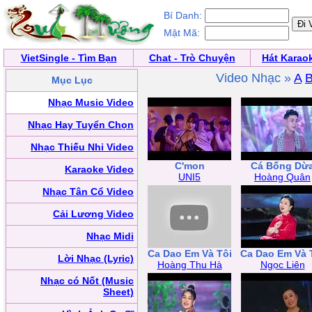
Bí Danh:
Mật Mã:
VietSingle - Tìm Bạn
Chat - Trò Chuyện
Hát Karao
Video Nhạc »
A
Mục Lục
Nhạc Music Video
Nhạc Hay Tuyển Chọn
Nhạc Thiếu Nhi Video
C'mon
Cá Bống Dừ
Karaoke Video
UNI5
Hoàng Quân
Nhạc Tân Cổ Video
Cải Lương Video
Nhạc Midi
Ca Dao Em Và Tôi
Ca Dao Em Và 
Lời Nhạc (Lyric)
Hoàng Thu Hà
Ngọc Liên
Nhạc có Nốt (Music
Sheet)