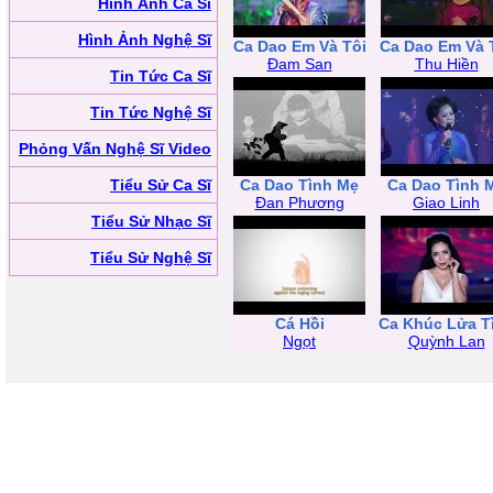
Hình Ảnh Ca Sĩ
Hình Ảnh Nghệ Sĩ
Ca Dao Em Và Tôi
Ca Dao Em Và 
Đam San
Thu Hiền
Tin Tức Ca Sĩ
Tin Tức Nghệ Sĩ
Phỏng Vấn Nghệ Sĩ Video
Tiểu Sử Ca Sĩ
Ca Dao Tình Mẹ
Ca Dao Tình 
Đan Phương
Giao Linh
Tiểu Sử Nhạc Sĩ
Tiểu Sử Nghệ Sĩ
Cá Hồi
Ca Khúc Lửa T
Ngọt
Quỳnh Lan