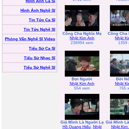
Hình Ảnh Ca Sĩ
Hình Ảnh Nghệ Sĩ
Tin Tức Ca Sĩ
Tin Tức Nghệ Sĩ
Công Cha Nghĩa Mẹ
Công Cha 
Nhật Kim Anh
Nhật K
Phỏng Vấn Nghệ Sĩ Video
238994 xem
1359
Tiểu Sử Ca Sĩ
Tiểu Sử Nhạc Sĩ
Tiểu Sử Nghệ Sĩ
Đợi Người
Đời N
Nhật Kim Anh
Nhật K
554 xem
765 
Giá Mình Là Người Lạ
Giá Mình L
Hồ Quang Hiếu
,
Nhật
Nhật Kim