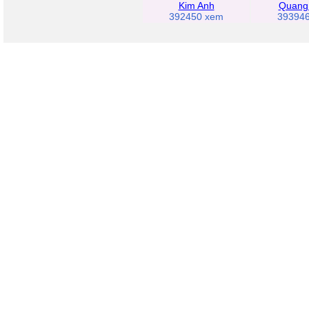
Kim Anh
Quang
392450 xem
39394