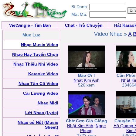
Bí Danh:
Mật Mã:
VietSingle - Tìm Bạn
Chat - Trò Chuyện
Hát Karao
Video Nhạc »
A
Mục Lục
Nhạc Music Video
Nhạc Hay Tuyển Chọn
Nhạc Thiếu Nhi Video
Karaoke Video
Bão Ơi !
Căn Phò
Nhật Kim Anh
Nhật K
Nhạc Tân Cổ Video
526 xem
23466
Cải Lương Video
Nhạc Midi
Lời Nhạc (Lyric)
Chờ Cơn Gió Giông
Chuyện T
Nhạc có Nốt (Music
Nhật Kim Anh
,
Ngọc
Hồ Quang 
Sheet)
Phụng
Kim 
2722 xem
73520