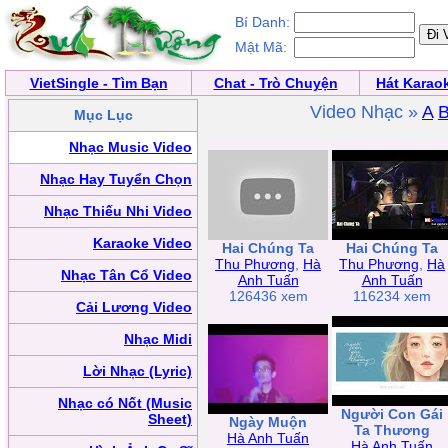
Bí Danh:
Mật Mã:
VietSingle - Tìm Bạn
Chat - Trò Chuyện
Hát Karao
Video Nhạc »
A
Mục Lục
Nhạc Music Video
Nhạc Hay Tuyển Chọn
Nhạc Thiếu Nhi Video
Karaoke Video
Hai Chúng Ta
Hai Chúng Ta
Thu Phương
,
Hà
Thu Phương
,
Hà
Nhạc Tân Cổ Video
Anh Tuấn
Anh Tuấn
126436 xem
116234 xem
Cải Lương Video
Nhạc Midi
Lời Nhạc (Lyric)
Nhạc có Nốt (Music
Người Con Gái
Sheet)
Ngày Muộn
Ta Thương
Hà Anh Tuấn
Hà Anh Tuấn