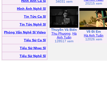
Hình Ảnh Ca Sĩ
34031 xem
20215 xem
Hình Ảnh Nghệ Sĩ
Tin Tức Ca Sĩ
Tin Tức Nghệ Sĩ
Thuyền Và Biển
Về Đi Em
Phỏng Vấn Nghệ Sĩ Video
Thu Phương
,
Hà
Hà Anh Tuấn
Anh Tuấn
12026 xem
Tiểu Sử Ca Sĩ
128517 xem
Tiểu Sử Nhạc Sĩ
Tiểu Sử Nghệ Sĩ