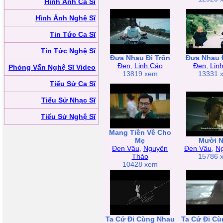
Hình Ảnh Ca Sĩ
Hình Ảnh Nghệ Sĩ
Tin Tức Ca Sĩ
Tin Tức Nghệ Sĩ
Đưa Nhau Đi Trốn
Đưa Nhau 
Đen
,
Linh Cáo
Đen
,
Lin
Phỏng Vấn Nghệ Sĩ Video
13819 xem
13331 
Tiểu Sử Ca Sĩ
Tiểu Sử Nhạc Sĩ
Tiểu Sử Nghệ Sĩ
Mang Tiền Về Cho
Mẹ
Mười 
Đen Vâu
,
Nguyên
Đen Vâu
,
Ng
Thảo
15786 
10428 xem
Ta Cứ Đi Cùng Nhau
Ta Cứ Đi C