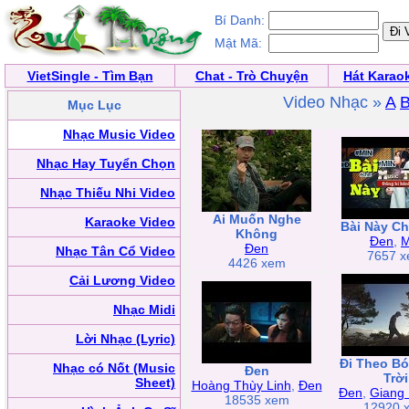
Bí Danh:
Mật Mã:
VietSingle - Tìm Bạn
Chat - Trò Chuyện
Hát Karao
Video Nhạc »
A
Mục Lục
Nhạc Music Video
Nhạc Hay Tuyển Chọn
Nhạc Thiếu Nhi Video
Ai Muốn Nghe
Karaoke Video
Bài Này Chi
Không
Đen
,
M
Đen
Nhạc Tân Cổ Video
7657 
4426 xem
Cải Lương Video
Nhạc Midi
Lời Nhạc (Lyric)
Đi Theo B
Nhạc có Nốt (Music
Đen
Trời
Sheet)
Hoàng Thùy Linh
,
Đen
Đen
,
Giang
18535 xem
12920 