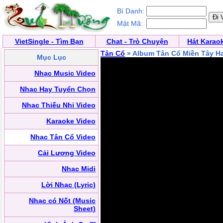
Bí Danh:
Mật Mã:
VietSingle - Tìm Bạn
Chat - Trò Chuyện
Hát Karao
Tân Cổ
» Album Tân Cổ Miền Tây H
Mục Lục
Nhạc Music Video
Nhạc Hay Tuyển Chọn
Nhạc Thiếu Nhi Video
Karaoke Video
Nhạc Tân Cổ Video
Cải Lương Video
Nhạc Midi
Lời Nhạc (Lyric)
Nhạc có Nốt (Music
Sheet)