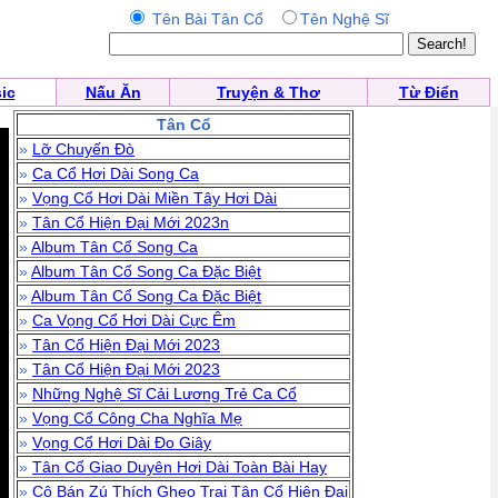
Tên Bài Tân Cổ
Tên Nghệ Sĩ
ic
Nấu Ăn
Truyện & Thơ
Từ Điển
Tân Cổ
»
Lỡ Chuyến Đò
»
Ca Cổ Hơi Dài Song Ca
»
Vọng Cổ Hơi Dài Miền Tây Hơi Dài
»
Tân Cổ Hiện Đại Mới 2023n
»
Album Tân Cổ Song Ca
»
Album Tân Cổ Song Ca Đặc Biệt
»
Album Tân Cổ Song Ca Đặc Biệt
»
Ca Vọng Cổ Hơi Dài Cực Êm
»
Tân Cổ Hiện Đại Mới 2023
»
Tân Cổ Hiện Đại Mới 2023
»
Những Nghệ Sĩ Cải Lương Trẻ Ca Cổ
»
Vọng Cổ Công Cha Nghĩa Mẹ
»
Vọng Cổ Hơi Dài Đo Giây
»
Tân Cổ Giao Duyên Hơi Dài Toàn Bài Hay
»
Cô Bán Zú Thích Ghẹo Trai Tân Cổ Hiện Đại