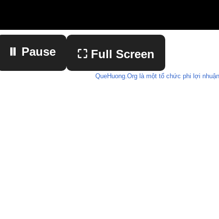
⏸ Pause
⛶ Full Screen
QueHuong.Org là một tổ chức phi lợi nhuận
▶ Play