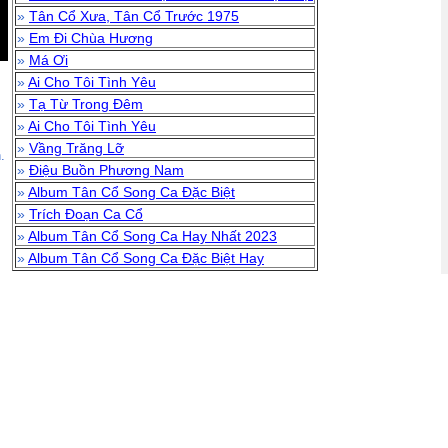
»
Tân Cổ Xưa, Tân Cổ Trước 1975
»
Em Đi Chùa Hương
»
Má Ơi
»
Ai Cho Tôi Tình Yêu
»
Tạ Từ Trong Đêm
»
Ai Cho Tôi Tình Yêu
»
Vầng Trăng Lỡ
.
»
Điệu Buồn Phương Nam
»
Album Tân Cổ Song Ca Đặc Biệt
»
Trích Đoạn Ca Cổ
»
Album Tân Cổ Song Ca Hay Nhất 2023
»
Album Tân Cổ Song Ca Đặc Biệt Hay