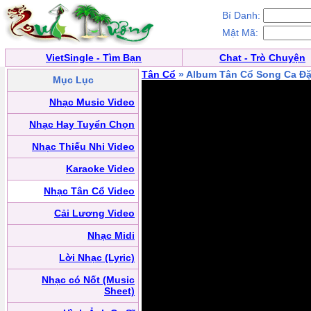
Bí Danh:
Mật Mã:
VietSingle - Tìm Bạn
Chat - Trò Chuyện
Tân Cổ
» Album Tân Cổ Song Ca Đặ
Mục Lục
Nhạc Music Video
Nhạc Hay Tuyển Chọn
Nhạc Thiếu Nhi Video
Karaoke Video
Nhạc Tân Cổ Video
Cải Lương Video
Nhạc Midi
Lời Nhạc (Lyric)
Nhạc có Nốt (Music
Sheet)