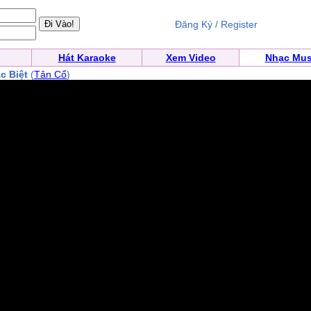
Đăng Ký / Register
Hát Karaoke
Xem Video
Nhạc Mus
c Biệt
(
Tân Cổ
)