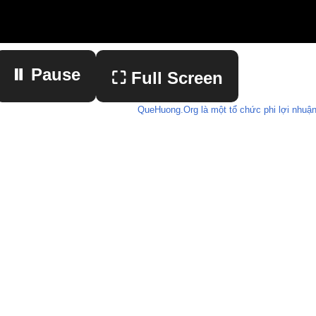
⏸ Pause
⛶ Full Screen
QueHuong.Org là một tổ chức phi lợi nhuận
▶ Play