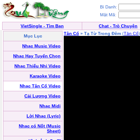
Bí Danh:
Mật Mã:
VietSingle - Tìm Bạn
Chat - Trò Chuyện
Tân Cổ
» Tạ Từ Trong Đêm
(
Tân Cổ
)
Mục Lục
Nhạc Music Video
Nhạc Hay Tuyển Chọn
Nhạc Thiếu Nhi Video
Karaoke Video
Nhạc Tân Cổ Video
Cải Lương Video
Nhạc Midi
Lời Nhạc (Lyric)
Nhạc có Nốt (Music
Sheet)