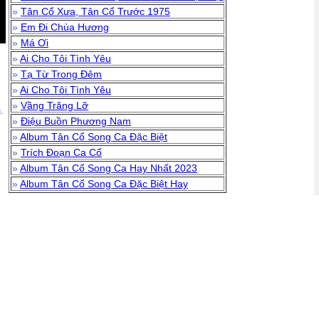
»
Tân Cổ Xưa, Tân Cổ Trước 1975
»
Em Đi Chùa Hương
»
Má Ơi
»
Ai Cho Tôi Tình Yêu
»
Tạ Từ Trong Đêm
»
Ai Cho Tôi Tình Yêu
»
Vầng Trăng Lỡ
.
»
Điệu Buồn Phương Nam
»
Album Tân Cổ Song Ca Đặc Biệt
»
Trích Đoạn Ca Cổ
»
Album Tân Cổ Song Ca Hay Nhất 2023
»
Album Tân Cổ Song Ca Đặc Biệt Hay