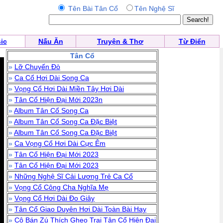
Tên Bài Tân Cổ
Tên Nghệ Sĩ
ic
Nấu Ăn
Truyện & Thơ
Từ Điển
Tân Cổ
»
Lỡ Chuyến Đò
»
Ca Cổ Hơi Dài Song Ca
»
Vọng Cổ Hơi Dài Miền Tây Hơi Dài
»
Tân Cổ Hiện Đại Mới 2023n
»
Album Tân Cổ Song Ca
»
Album Tân Cổ Song Ca Đặc Biệt
»
Album Tân Cổ Song Ca Đặc Biệt
»
Ca Vọng Cổ Hơi Dài Cực Êm
»
Tân Cổ Hiện Đại Mới 2023
»
Tân Cổ Hiện Đại Mới 2023
»
Những Nghệ Sĩ Cải Lương Trẻ Ca Cổ
»
Vọng Cổ Công Cha Nghĩa Mẹ
»
Vọng Cổ Hơi Dài Đo Giây
»
Tân Cổ Giao Duyên Hơi Dài Toàn Bài Hay
»
Cô Bán Zú Thích Ghẹo Trai Tân Cổ Hiện Đại