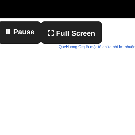
⏸ Pause
⛶ Full Screen
QueHuong.Org là một tổ chức phi lợi nhuận
▶ Play