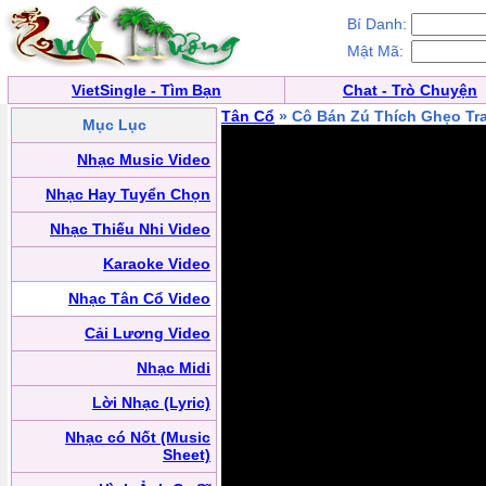
Bí Danh:
Mật Mã:
VietSingle - Tìm Bạn
Chat - Trò Chuyện
Tân Cổ
» Cô Bán Zú Thích Ghẹo Tra
Mục Lục
Nhạc Music Video
Nhạc Hay Tuyển Chọn
Nhạc Thiếu Nhi Video
Karaoke Video
Nhạc Tân Cổ Video
Cải Lương Video
Nhạc Midi
Lời Nhạc (Lyric)
Nhạc có Nốt (Music
Sheet)