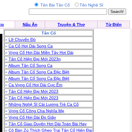
Tên Bài Tân Cổ
Tên Nghệ Sĩ
ic
Nấu Ăn
Truyện & Thơ
Từ Điển
Tân Cổ
»
Lỡ Chuyến Đò
»
Ca Cổ Hơi Dài Song Ca
»
Vọng Cổ Hơi Dài Miền Tây Hơi Dài
»
Tân Cổ Hiện Đại Mới 2023n
»
Album Tân Cổ Song Ca
»
Album Tân Cổ Song Ca Đặc Biệt
»
Album Tân Cổ Song Ca Đặc Biệt
»
Ca Vọng Cổ Hơi Dài Cực Êm
»
Tân Cổ Hiện Đại Mới 2023
»
Tân Cổ Hiện Đại Mới 2023
»
Những Nghệ Sĩ Cải Lương Trẻ Ca Cổ
»
Vọng Cổ Công Cha Nghĩa Mẹ
»
Vọng Cổ Hơi Dài Đo Giây
»
Tân Cổ Giao Duyên Hơi Dài Toàn Bài Hay
»
Cô Bán Zú Thích Ghẹo Trai Tân Cổ Hiện Đại