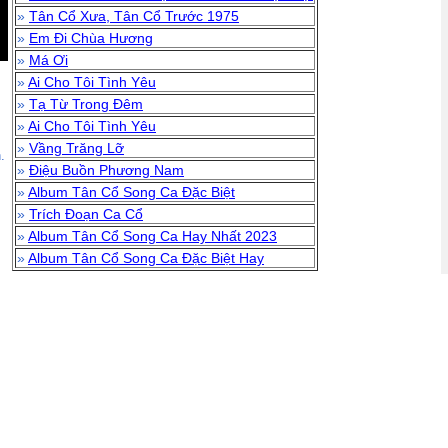
»
Tân Cổ Xưa, Tân Cổ Trước 1975
»
Em Đi Chùa Hương
»
Má Ơi
»
Ai Cho Tôi Tình Yêu
»
Tạ Từ Trong Đêm
»
Ai Cho Tôi Tình Yêu
»
Vầng Trăng Lỡ
.
»
Điệu Buồn Phương Nam
»
Album Tân Cổ Song Ca Đặc Biệt
»
Trích Đoạn Ca Cổ
»
Album Tân Cổ Song Ca Hay Nhất 2023
»
Album Tân Cổ Song Ca Đặc Biệt Hay