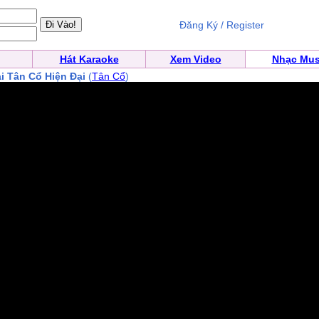
Đăng Ký / Register
Hát Karaoke
Xem Video
Nhạc Mus
i Tân Cổ Hiện Đại
(
Tân Cổ
)