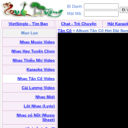
Bí Danh:
Mật Mã:
VietSingle - Tìm Bạn
Chat - Trò Chuyện
Hát Karao
Tân Cổ
» Album Tân Cổ Hơi Dài So
Mục Lục
Nhạc Music Video
Nhạc Hay Tuyển Chọn
Nhạc Thiếu Nhi Video
Karaoke Video
Nhạc Tân Cổ Video
Cải Lương Video
Nhạc Midi
Lời Nhạc (Lyric)
Nhạc có Nốt (Music
Sheet)