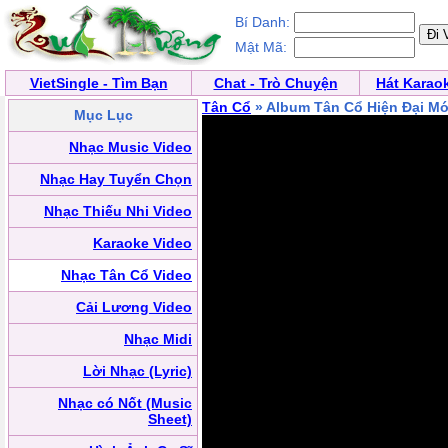
Bí Danh:
Mật Mã:
VietSingle - Tìm Bạn
Chat - Trò Chuyện
Hát Karao
Tân Cổ
» Album Tân Cổ Hiện Đại Mớ
Mục Lục
Nhạc Music Video
Nhạc Hay Tuyển Chọn
Nhạc Thiếu Nhi Video
Karaoke Video
Nhạc Tân Cổ Video
Cải Lương Video
Nhạc Midi
Lời Nhạc (Lyric)
Nhạc có Nốt (Music
Sheet)