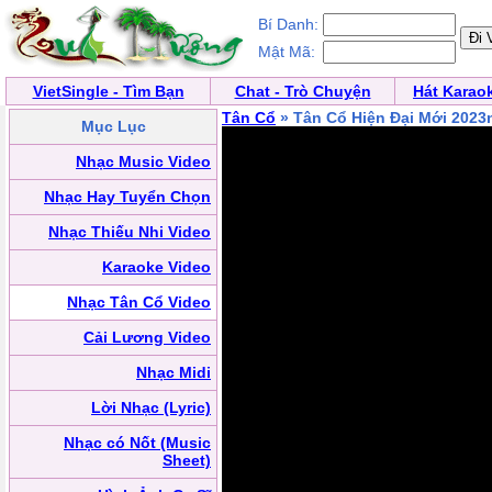
Bí Danh:
Mật Mã:
VietSingle - Tìm Bạn
Chat - Trò Chuyện
Hát Karao
Tân Cổ
» Tân Cổ Hiện Đại Mới 2023
Mục Lục
Nhạc Music Video
Nhạc Hay Tuyển Chọn
Nhạc Thiếu Nhi Video
Karaoke Video
Nhạc Tân Cổ Video
Cải Lương Video
Nhạc Midi
Lời Nhạc (Lyric)
Nhạc có Nốt (Music
Sheet)