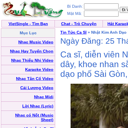
Bí Danh:
Mật Mã:
VietSingle - Tìm Bạn
Chat - Trò Chuyện
Hát Karao
Tin Tức Ca Sĩ
» Nhật Kim Anh Dạo 
Mục Lục
Ngày Đăng: 25 Th
Nhạc Music Video
Nhạc Hay Tuyển Chọn
Ca sĩ, diễn viên 
Nhạc Thiếu Nhi Video
dây, khoe nhan sắ
Karaoke Video
dạo phố Sài Gòn
Nhạc Tân Cổ Video
Cải Lương Video
Nhạc Midi
Lời Nhạc (Lyric)
Nhạc có Nốt (Music
Sheet)