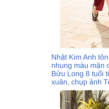
Nhật Kim Anh tôn 
nhung màu mận ch
Bửu Long 8 tuổi 
xuân, chụp ảnh T