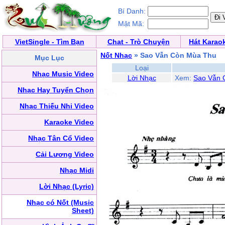
Bí Danh:
Mật Mã:
VietSingle - Tìm Bạn
Chat - Trò Chuyện
Hát Karao
Nốt Nhạc
» Sao Vẫn Còn Mùa Thu
Mục Lục
Loại
Nhạc Music Video
Lời Nhạc
Xem:
Sao Vẫn 
Nhạc Hay Tuyển Chọn
Nhạc Thiếu Nhi Video
Karaoke Video
Nhạc Tân Cổ Video
Cải Lương Video
Nhạc Midi
Lời Nhạc (Lyric)
Nhạc có Nốt (Music
Sheet)