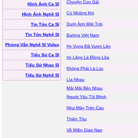
Chuyện Con Gái
Hình Ảnh Ca Sĩ
Có Những Khi
Hình Ảnh Nghệ Sĩ
Dưới Ánh Mặt Trời
Tin Tức Ca Sĩ
Tin Tức Nghệ Sĩ
Đường Việt Nam
Phỏng Vấn Nghệ Sĩ Video
Hy Vọng Đã Vươn Lên
Tiểu Sử Ca Sĩ
Im Lặng Là Đồng Lõa
Tiểu Sử Nhạc Sĩ
Không Phải Là Lúc
Tiểu Sử Nghệ Sĩ
Lìa Nhau
Mãi Mãi Bên Nhau
Người Yêu Tôi Bệnh
Như Mây Trên Cao
Thiên Thu
Về Miền Gian Nan