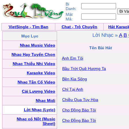
Bí
Danh:
Mật
Mã:
VietSingle - Tìm Bạn
Chat - Trò Chuyện
Hát Karao
Lời Nhạc »
A
B
Mục Lục
Nhạc Music Video
Tên Bài Hát
Nhạc Hay Tuyển Chọn
Anh Em Tôi
Nhạc Thiếu Nhi Video
Bầu Trời Quê Hương Ta
Karaoke Video
Bên Kia Sông
Nhạc Tân Cổ Video
Chỉ Tại Anh
Cải Lương Video
Chiều Qua Tuy Hòa
Nhạc Midi
Lời Nhạc (Lyric)
Cho Đồng Bào Tôi
Nhạc có Nốt (Music
Cho Đồng Bào Tôi
Sheet)