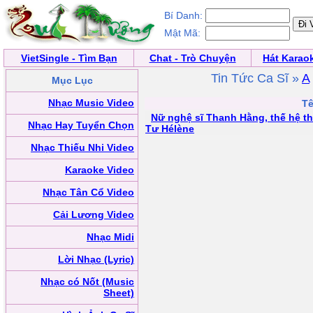
Bí Danh:
Mật Mã:
VietSingle - Tìm Bạn
Chat - Trò Chuyện
Hát Karao
Tin Tức Ca Sĩ »
A
Mục Lục
Nhạc Music Video
Tê
Nữ nghệ sĩ Thanh Hằng, thế hệ thứ
Nhạc Hay Tuyển Chọn
Tư Hélène
Nhạc Thiếu Nhi Video
Karaoke Video
Nhạc Tân Cổ Video
Cải Lương Video
Nhạc Midi
Lời Nhạc (Lyric)
Nhạc có Nốt (Music
Sheet)