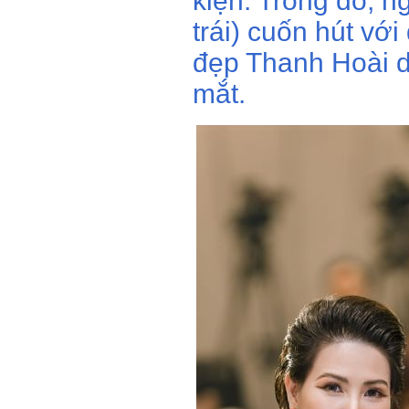
kiện. Trong đó, 
trái) cuốn hút vớ
đẹp Thanh Hoài d
mắt.