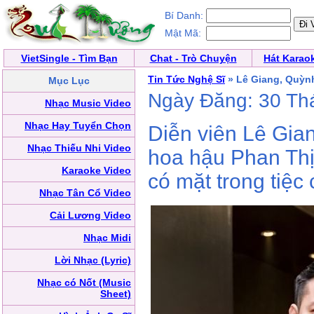
Bí Danh:
Mật Mã:
VietSingle - Tìm Bạn
Chat - Trò Chuyện
Hát Karao
Tin Tức Nghệ Sĩ
» Lê Giang, Quỳn
Mục Lục
Ngày Đăng: 30 Th
Nhạc Music Video
Nhạc Hay Tuyển Chọn
Diễn viên Lê Gia
Nhạc Thiếu Nhi Video
hoa hậu Phan Thị
Karaoke Video
có mặt trong tiệc
Nhạc Tân Cổ Video
Cải Lương Video
Nhạc Midi
Lời Nhạc (Lyric)
Nhạc có Nốt (Music
Sheet)