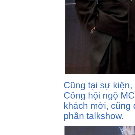
Cũng tại sự kiện,
Công hội ngộ MC 
khách mời, cũng 
phần talkshow.