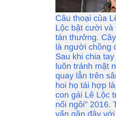
Câu thoại của L
Lộc bật cười và 
tán thưởng. Câ
là người chồng 
Sau khi chia ta
luôn tránh mặt 
quay lẫn trên s
hoi họ tái hợp l
con gái Lê Lộc t
nối ngôi" 2016.
vấn gần đây với