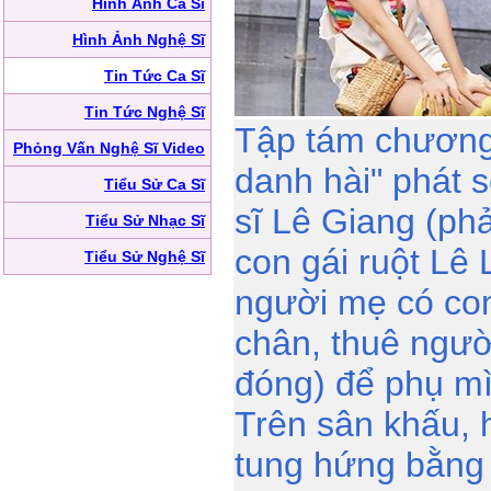
Hình Ảnh Ca Sĩ
Hình Ảnh Nghệ Sĩ
Tin Tức Ca Sĩ
Tin Tức Nghệ Sĩ
Tập tám chương 
Phỏng Vấn Nghệ Sĩ Video
danh hài" phát s
Tiểu Sử Ca Sĩ
sĩ Lê Giang (phả
Tiểu Sử Nhạc Sĩ
con gái ruột Lê 
Tiểu Sử Nghệ Sĩ
người mẹ có con t
chân, thuê ngườ
đóng) để phụ m
Trên sân khấu, 
tung hứng bằng