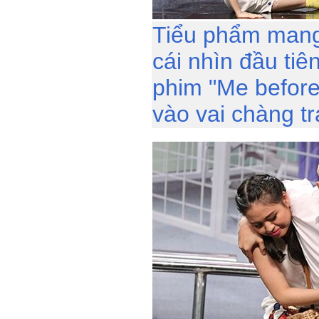
Tiểu phẩm mang
cái nhìn đầu tiê
phim "Me before
vào vai chàng trai