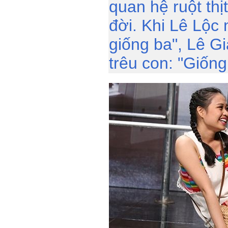
quan hệ ruột thị
đời. Khi Lê Lộc 
giống ba", Lê G
trêu con: "Giốn