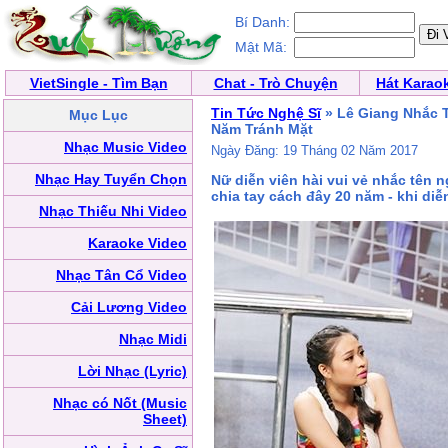
Bí Danh:
Mật Mã:
VietSingle - Tìm Bạn
Chat - Trò Chuyện
Hát Karao
Tin Tức Nghệ Sĩ
» Lê Giang Nhắc 
Mục Lục
Năm Tránh Mặt
Nhạc Music Video
Ngày Đăng: 19 Tháng 02 Năm 2017
Nhạc Hay Tuyển Chọn
Nữ diễn viên hài vui vẻ nhắc tên
chia tay cách đây 20 năm - khi diễ
Nhạc Thiếu Nhi Video
Karaoke Video
Nhạc Tân Cổ Video
Cải Lương Video
Nhạc Midi
Lời Nhạc (Lyric)
Nhạc có Nốt (Music
Sheet)