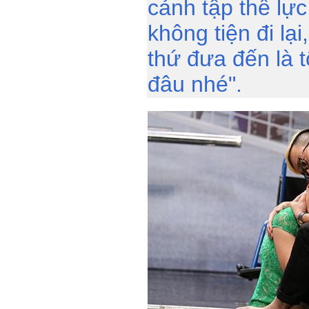
cảnh tập thể lực
không tiện đi lạ
thứ đưa đến là 
đâu nhé".