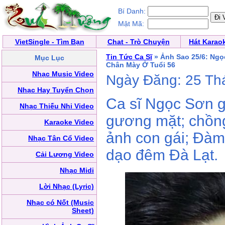
Bí Danh:
Mật Mã:
VietSingle - Tìm Bạn
Chat - Trò Chuyện
Hát Karao
Tin Tức Ca Sĩ
» Ảnh Sao 25/6: Ng
Mục Lục
Chân Mày Ở Tuổi 56
Nhạc Music Video
Ngày Đăng: 25 Th
Nhạc Hay Tuyển Chọn
Ca sĩ Ngọc Sơn gâ
Nhạc Thiếu Nhi Video
gương mặt; chồng
Karaoke Video
ảnh con gái; Đàm
Nhạc Tân Cổ Video
dạo đêm Đà Lạt.
Cải Lương Video
Nhạc Midi
Lời Nhạc (Lyric)
Nhạc có Nốt (Music
Sheet)