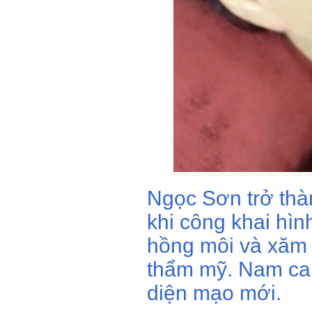
Ngọc Sơn trở thà
khi công khai hì
hồng môi và xăm 
thẩm mỹ. Nam ca s
diện mạo mới.