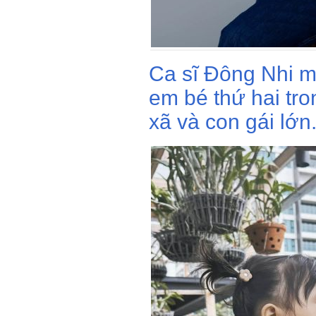
Ca sĩ Đông Nhi m
em bé thứ hai tr
xã và con gái lớn