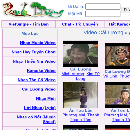
Bí Danh:
Mật Mã:
VietSingle - Tìm Bạn
Chat - Trò Chuyện
Hát Karao
Video Cải Lương »
Mục Lục
Nhạc Music Video
Nhạc Hay Tuyển Chọn
Nhạc Thiếu Nhi Video
Cải Lương
Karaoke Video
Cải Lương Đ
Minh Vương
,
Kim Tử
Vũ Linh
,
Phượ
Long
Nhạc Tân Cổ Video
Cải Lương Video
Nhạc Midi
Lời Nhạc (Lyric)
Án Tửu Lầu
Án Tửu L
Phượng Mai
,
Thanh
Phượng Mai
,
Nhạc có Nốt (Music
Thanh Tâm
Thanh T
Sheet)