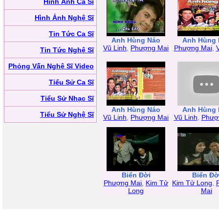
Hình Ảnh Ca Sĩ
Hình Ảnh Nghệ Sĩ
Tin Tức Ca Sĩ
Anh Hùng Náo
Anh Hùng 
Vũ Linh
,
Phượng Mai
Phượng Mai
,
Tin Tức Nghệ Sĩ
Phỏng Vấn Nghệ Sĩ Video
Tiểu Sử Ca Sĩ
Tiểu Sử Nhạc Sĩ
Anh Hùng Náo
Anh Hùng 
Tiểu Sử Nghệ Sĩ
Vũ Linh
,
Phượng Mai
Vũ Linh
,
Phượ
Biển Đời
Biển Đờ
Phượng Mai
,
Kim Tử
Kim Tử Long
,
Long
Mai