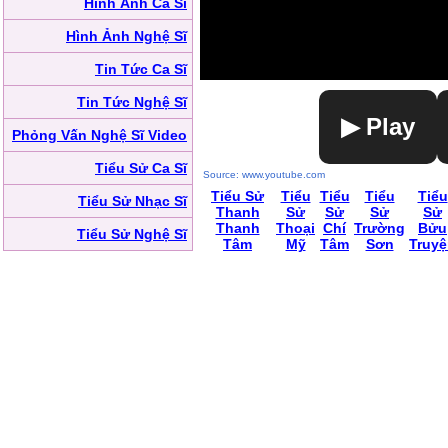
Hình Ảnh Ca Sĩ
Hình Ảnh Nghệ Sĩ
Tin Tức Ca Sĩ
Tin Tức Nghệ Sĩ
▶ Play
Phỏng Vấn Nghệ Sĩ Video
Tiểu Sử Ca Sĩ
Source: www.youtube.com
Tiểu Sử
Tiểu
Tiểu
Tiểu
Tiểu
Tiểu Sử Nhạc Sĩ
Thanh
Sử
Sử
Sử
Sử
Thanh
Thoại
Chí
Trường
Bửu
Tiểu Sử Nghệ Sĩ
Tâm
Mỹ
Tâm
Sơn
Truy