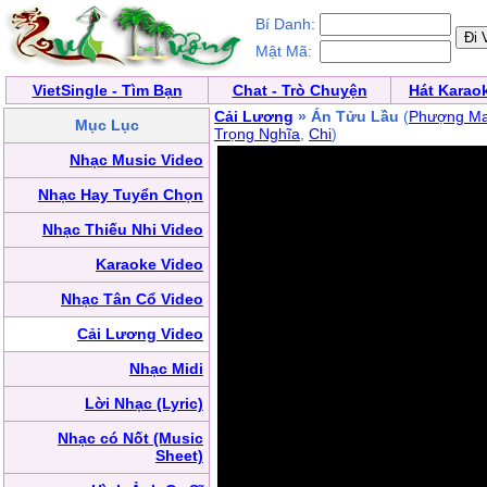
Bí Danh:
Mật Mã:
VietSingle - Tìm Bạn
Chat - Trò Chuyện
Hát Karao
Cải Lương
» Án Tửu Lầu
(
Phượng Ma
Mục Lục
Trọng Nghĩa
,
Chi
)
Nhạc Music Video
Nhạc Hay Tuyển Chọn
Nhạc Thiếu Nhi Video
Karaoke Video
Nhạc Tân Cổ Video
Cải Lương Video
Nhạc Midi
Lời Nhạc (Lyric)
Nhạc có Nốt (Music
Sheet)