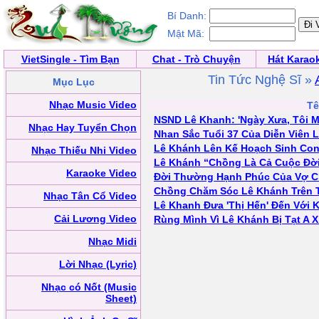
Bí Danh:
Mật Mã:
VietSingle - Tìm Bạn
Chat - Trò Chuyện
Hát Karao
Tin Tức Nghệ Sĩ »
Mục Lục
Nhạc Music Video
Tê
NSND Lê Khanh: 'Ngày Xưa, Tôi M
Nhạc Hay Tuyển Chọn
Nhan Sắc Tuổi 37 Của Diễn Viên 
Lê Khánh Lên Kế Hoạch Sinh Con
Nhạc Thiếu Nhi Video
Lê Khánh “Chồng Là Cả Cuộc Đời
Karaoke Video
Đời Thường Hạnh Phúc Của Vợ C
Chồng Chăm Sóc Lê Khánh Trên 
Nhạc Tân Cổ Video
Lê Khanh Đưa 'Thị Hến' Đến Với 
Cải Lương Video
Rùng Mình Vì Lê Khánh Bị Tạt A X
Nhạc Midi
Lời Nhạc (Lyric)
Nhạc có Nốt (Music
Sheet)