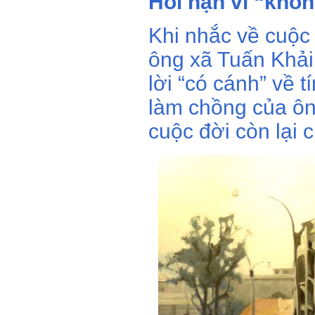
Hối hận vì “khô
Khi nhắc về cuộc
ông xã Tuấn Khải
lời “có cánh” về t
làm chồng của ông
cuộc đời còn lại 