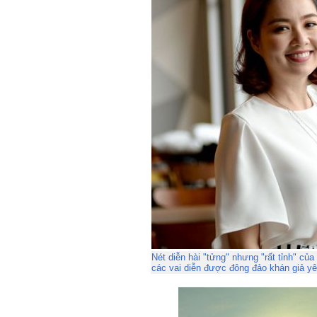
Nét diễn hài "tửng" nhưng "rất tỉnh" củ
các vai diễn được đông đảo khán giả yê