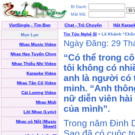
Bí Danh:
Mật Mã:
VietSingle - Tìm Bạn
Chat - Trò Chuyện
Hát Karao
Tin Tức Nghệ Sĩ
» Lê Khánh “Chồn
Mục Lục
Ngày Đăng: 29 Th
Nhạc Music Video
Nhạc Hay Tuyển Chọn
“Có thể trong cô
Nhạc Thiếu Nhi Video
tôi không có nhi
Karaoke Video
anh là người có 
Nhạc Tân Cổ Video
minh. “Anh thông
Cải Lương Video
nữ diễn viên hà
Nhạc Midi
của mình”.
Lời Nhạc (Lyric)
Trong năm Đinh 
Nhạc có Nốt (Music
Sheet)
Sao đã có cuộc tr