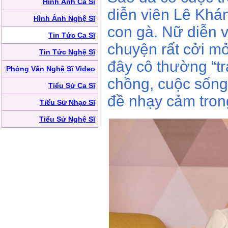
Hình Ảnh Ca Sĩ
diễn viên Lê Khá
Hình Ảnh Nghệ Sĩ
con gà. Nữ diễn v
Tin Tức Ca Sĩ
chuyện rất cởi m
Tin Tức Nghệ Sĩ
đây cô thường “t
Phỏng Vấn Nghệ Sĩ Video
chồng, cuộc sốn
Tiểu Sử Ca Sĩ
đề nhạy cảm tron
Tiểu Sử Nhạc Sĩ
Tiểu Sử Nghệ Sĩ