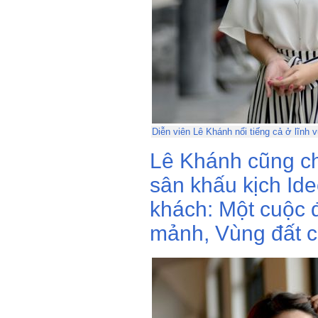
Diễn viên Lê Khánh nổi tiếng cả ở lĩnh 
Lê Khánh cũng ch
sân khấu kịch Ide
khách: Một cuộc đ
mảnh, Vùng đất c