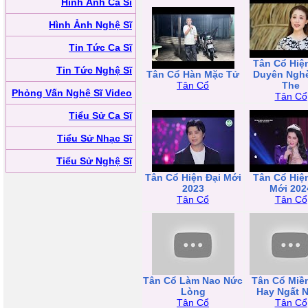
Hình Ảnh Ca Sĩ
Hình Ảnh Nghệ Sĩ
Tin Tức Ca Sĩ
Tân Cổ Hiệ
Tin Tức Nghệ Sĩ
Tân Cổ Hàn Mặc Tử
Duyên Nghè
Tân Cổ
The
Phỏng Vấn Nghệ Sĩ Video
Tân Cổ
Tiểu Sử Ca Sĩ
Tiểu Sử Nhạc Sĩ
Tiểu Sử Nghệ Sĩ
Tân Cổ Hiện Đại Mới
Tân Cổ Hiệ
2023
Mới 202
Tân Cổ
Tân Cổ
Tân Cổ Làm Nao Nức
Tân Cổ Miề
Lòng
Hay Ngất 
Tân Cổ
Tân Cổ