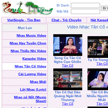
Bí Danh:
Mật Mã:
VietSingle - Tìm Bạn
Chat - Trò Chuyện
Hát Karao
Video Nhạc Tân Cổ 
Mục Lục
Nhạc Music Video
Nhạc Hay Tuyển Chọn
Nhạc Thiếu Nhi Video
Song Ca Tân Cổ
Karaoke Video
Tạ Từ Tron
Nghe Cực Ghiền
Tân Cổ
Tân Cổ
Nhạc Tân Cổ Video
Cải Lương Video
Nhạc Midi
Lời Nhạc (Lyric)
Tân Cổ Dạt Dào
Tân Cổ Đ
Quảng Ngãi Nhớ
Nhiều Người
Nhạc có Nốt (Music
Thương
Nhất
Sheet)
Tân Cổ
Tân Cổ