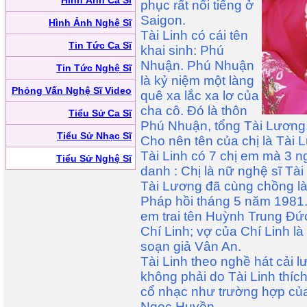
Hình Ảnh Ca Sĩ
phục rất nổi tiếng ở
Saigon.
Hình Ảnh Nghệ Sĩ
Tài Linh có cái tên
Tin Tức Ca Sĩ
khai sinh: Phú
Nhuận. Phú Nhuận
Tin Tức Nghệ Sĩ
là kỷ niệm một làng
Phỏng Vấn Nghệ Sĩ Video
quê xa lắc xa lơ của
cha cô. Đó là thôn
Tiểu Sử Ca Sĩ
Phú Nhuận, tổng Tài Lương,
Tiểu Sử Nhạc Sĩ
Cho nên tên của chị là Tài 
Tài Linh có 7 chị em mà 3 n
Tiểu Sử Nghệ Sĩ
danh : Chị là nữ nghệ sĩ Tà
Tài Lương đã cùng chồng là 
Pháp hồi tháng 5 năm 1981. 
em trai tên Huỳnh Trung Đứ
Chí Linh; vợ của Chí Linh l
soạn giả Vân An.
Tài Linh theo nghề hát cải 
không phải do Tài Linh thích
cổ nhạc như trường hợp của
Ngọc Huyền.