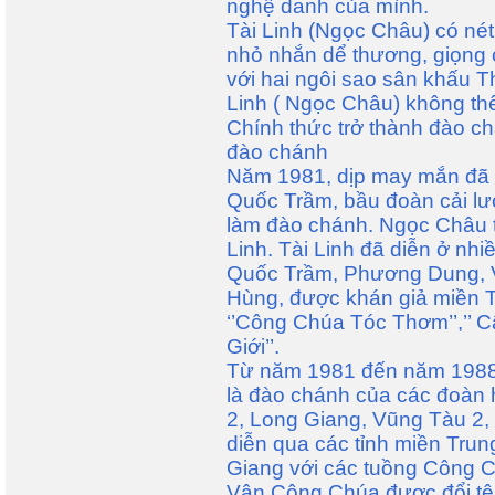
nghệ danh của mình.
Tài Linh (Ngọc Châu) có nét
nhỏ nhắn dể thương, giọng 
với hai ngôi sao sân khấu T
Linh ( Ngọc Châu) không th
Chính thức trở thành đào c
đào chánh
Năm 1981, dịp may mắn đã 
Quốc Trầm, bầu đoàn cải l
làm đào chánh. Ngọc Châu t
Linh. Tài Linh đã diễn ở nhi
Quốc Trầm, Phương Dung, 
Hùng, được khán giả miền T
‘’Công Chúa Tóc Thơm’’,’’ C
Giới’’.
Từ năm 1981 đến năm 1988, 
là đào chánh của các đoàn 
2, Long Giang, Vũng Tàu 2, 
diễn qua các tỉnh miền Tru
Giang với các tuồng Công C
Vân Công Chúa được đổi tên)