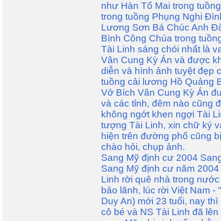
như Hàn Tố Mai trong tuồng
trong tuồng Phụng Nghi Đình
Lương Sơn Bá Chúc Anh Đài,
Bình Công Chúa trong tuồng
Tài Linh sáng chói nhất là v
Vân Cung Kỳ Án và được khá
diễn và hình ảnh tuyệt đẹp 
tuồng cải lương Hồ Quảng B
Vở Bích Vân Cung Kỳ Án đượ
và các tỉnh, đêm nào cũng đ
không ngớt khen ngợi Tài Li
tượng Tài Linh, xin chữ ký 
hiện trên đường phố cũng bị
chào hỏi, chụp ảnh.
Sang Mỹ định cư 2004 Sang
Sang Mỹ định cư năm 2004 t
Linh rời quê nhà trong nước
bảo lãnh, lúc rời Việt Nam - “
Duy An) mới 23 tuổi, nay thì
cô bé và NS Tài Linh đã lê