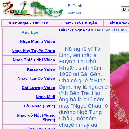
Bí Danh:
Mật Mã:
VietSingle - Tìm Bạn
Chat - Trò Chuyện
Hát Karao
Tiểu Sử Nghệ Sĩ
» Tiểu Sử Tài Linh
Mục Lục
Nhạc Music Video
Nữ nghệ sĩ Tài
Nhạc Hay Tuyển Chọn
Linh, tên thật là
Nhạc Thiếu Nhi Video
Huỳnh Thị Phú
Nhuận, sinh năm
Karaoke Video
1956 tại Sài Gòn.
Nhạc Tân Cổ Video
Cha cô quê ở Bình
Định, mẹ là người ở
Cải Lương Video
tỉnh Bến Tre. Hai
Nhạc Midi
ông bà là chủ tiệm
may "Ngọc Châu’’ ở
Lời Nhạc (Lyric)
đường Ngô Tùng
Nhạc có Nốt (Music
Châu, một tiệm
Sheet)
chuyên may âu