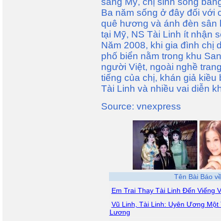
sang Mỹ, chị sinh sống bằng
Ba năm sống ở đây đối với c
quê hương và ánh đèn sân k
tại Mỹ, NS Tài Linh ít nhận s
Năm 2008, khi gia đình chị 
phố biển nằm trong khu San
người Việt, ngoài nghề tran
tiếng của chị, khán giả kiều
Tài Linh và nhiều vai diễn k
Source: vnexpress
Tên Bài Báo về
Em Trai Thay Tài Linh Đến Viếng V
Vũ Linh, Tài Linh: Uyên Ương Mộ
Lương