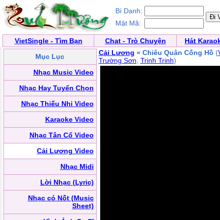
Bí Danh:
Mật Mã:
VietSingle - Tìm Bạn
Chat - Trò Chuyện
Hát Karao
Cải Lương
» Chiêu Quân Cống Hồ
(
Mục Lục
Trường Sơn
,
Trinh Trinh
)
Nhạc Music Video
Nhạc Hay Tuyển Chọn
Nhạc Thiếu Nhi Video
Karaoke Video
Nhạc Tân Cổ Video
Cải Lương Video
Nhạc Midi
Lời Nhạc (Lyric)
Nhạc có Nốt (Music
Sheet)