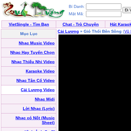
Bí Danh:
Mật Mã:
VietSingle - Tìm Bạn
Chat - Trò Chuyện
Hát Karao
Cải Lương
» Gió Thổi Bên Sông
(
Vũ 
Mục Lục
Nhạc Music Video
Nhạc Hay Tuyển Chọn
Nhạc Thiếu Nhi Video
Karaoke Video
Nhạc Tân Cổ Video
Cải Lương Video
Nhạc Midi
Lời Nhạc (Lyric)
Nhạc có Nốt (Music
Sheet)