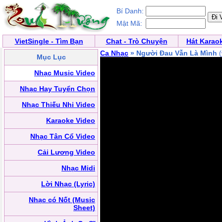
Bí Danh:
Mật Mã:
VietSingle - Tìm Bạn
Chat - Trò Chuyện
Hát Karao
Ca Nhạc
» Người Đau Vẫn Là Mình
(
Mục Lục
Nhạc Music Video
Nhạc Hay Tuyển Chọn
Nhạc Thiếu Nhi Video
Karaoke Video
Nhạc Tân Cổ Video
Cải Lương Video
Nhạc Midi
Lời Nhạc (Lyric)
Nhạc có Nốt (Music
Sheet)