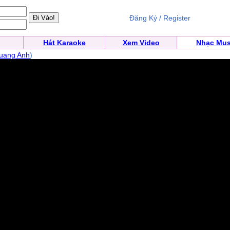
Đăng Ký / Register
Hát Karaoke
Xem Video
Nhạc Mus
uang Anh
)