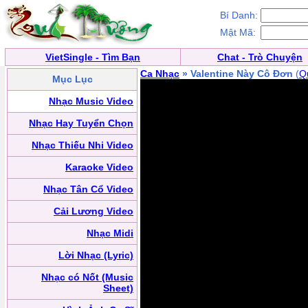
Bí Danh:
Mật Mã:
VietSingle - Tìm Bạn
Chat - Trò Chuyện
Ca Nhạc
» Valentine Này Cô Đơn
(
Q
Mục Lục
Nhạc Music Video
Nhạc Hay Tuyển Chọn
Nhạc Thiếu Nhi Video
Karaoke Video
Nhạc Tân Cổ Video
Cải Lương Video
Nhạc Midi
Lời Nhạc (Lyric)
Nhạc có Nốt (Music
Sheet)