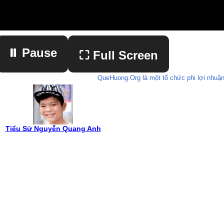
⏸ Pause
⛶ Full Screen
QueHuong.Org là một tổ chức phi lợi nhuận
▶ Play
Tiểu Sử Nguyễn Quang Anh