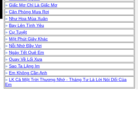
»
Giấc Mơ Chỉ Là Giấc Mơ
»
Căn Phòng Mưa Rơi
»
Như Hoa Mùa Xuân
»
Bay Lên Tình Yêu
»
Cự Tuyệt
»
Một Phút Giây Khác
»
Nỗi Nhớ Đầy Vơi
.
»
Ngày Tết Quê Em
»
Quay Về Lối Xưa
»
Sao Ta Lặng Im
»
Em Không Cần Anh
»
LK Cả Một Trời Thương Nhớ - Tháng Tư Là Lời Nói Dối Của
Em