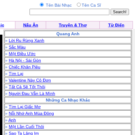
Tên Bài Nhạc
Tên Ca Sĩ
ic
Nấu Ăn
Truyện & Thơ
Từ Điển
Quang Anh
»
Lời Ru Rừng Xanh
»
Sắc Màu
»
Một Điều Ước
»
Hà Nội - Sài Gòn
»
Chiếc Khăn Piêu
»
Tìm Lại
»
Valentine Này Cô Đơn
»
Tất Cả Sẽ Tốt Thôi
»
Người Đau Vẫn Là Mình
Những Ca Nhạc Khác
»
Tìm Lại Giấc Mơ
»
Nỗi Nhớ Anh Mùa Đông
»
Anh
»
Một Lần Cuối Thôi
»
Sao Ta Lặng Im