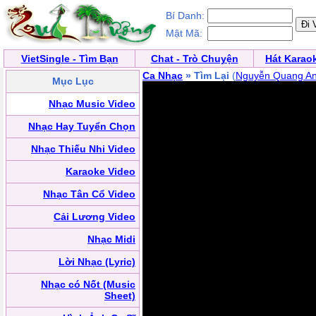
Bí Danh:
Mật Mã:
VietSingle - Tìm Bạn
Chat - Trò Chuyện
Hát Karao
Ca Nhạc
» Tìm Lại
(
Nguyễn Quang A
Mục Lục
Nhạc Music Video
Nhạc Hay Tuyển Chọn
Nhạc Thiếu Nhi Video
Karaoke Video
Nhạc Tân Cổ Video
Cải Lương Video
Nhạc Midi
Lời Nhạc (Lyric)
Nhạc có Nốt (Music
Sheet)