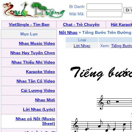
Bí Danh:
Mật Mã:
VietSingle - Tìm Bạn
Chat - Trò Chuyện
Hát Karao
Nốt Nhạc
» Tiếng Bước Trên Đường
Mục Lục
Loại
Nhạc Music Video
Lời Nhạc
Xem:
Tiếng Bướ
Nhạc Hay Tuyển Chọn
Nhạc Thiếu Nhi Video
Karaoke Video
Nhạc Tân Cổ Video
Cải Lương Video
Nhạc Midi
Lời Nhạc (Lyric)
Nhạc có Nốt (Music
Sheet)