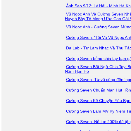
Ảnh Sao 9/12: Lý Hải - Minh Hà Kh
Vũ Ngọc Anh Và Cường Seven Nhận
Huynh Bày Tỏ Mong Ước Con Gái S
Vũ Ngọc Anh - Cường Seven Mừn
Cường Seven: 'Tôi Và Vũ Ngọc A
Da Lab - Tự Làm Nhạc Và Thu Tá
Cường Seven bỗng chia tay bạn gá
Cường Seven Bất Ngờ Chia Tay 'B
Năm Hẹn Hò
Cường Seven: Từ vũ công đến 'ng
Cường Seven Chuẩn Man Hút Hồn
Cường Seven Kể Chuyện Yêu Bạn 
Cường Seven Làm MV Kỷ Niệm Tìn
Cường Seven: Nỗ lực 200% để tặn