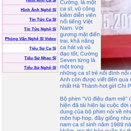
Hình Ảnh Ca Sĩ
Cường, là một
ca sĩ, vũ công
Hình Ảnh Nghệ Sĩ
kiêm diễn viên
Tin Tức Ca Sĩ
nổi tiếng Việt
Nam. Với
Tin Tức Nghệ Sĩ
gương mặt điển
Phỏng Vấn Nghệ Sĩ Video
trai, khả năng
ca hát và vũ
Tiểu Sử Ca Sĩ
đạo tốt, Cường
Tiểu Sử Nhạc Sĩ
Seven từng là
một trong
Tiểu Sử Nghệ Sĩ
những ca sĩ trẻ nổi đình nổi
Anh còn được viết đến qua mố
nhất Hà Thành-hot girl Chi P
Bộ phim "Vũ điệu đam mê" 
hiện đã tái hiện lại cuộc đ
dung của bộ phim nói về nh
môn hip-hop, đây giống như 
nam ca sĩ sinh năm 1989 nà
khăm, mẹ thì bán quần áo th