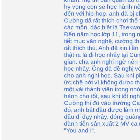
hy vọng con sẽ học hành nê
đến với hip-hop, anh đã bị ch
Cường đã rất thích chơi thể 
các môn, đặc biệt là Taekw
Đến năm học lớp 11, trong 
tiết mục văn nghệ, cường th
rất thích thú. Anh đã xin ti
thật ra là đi học nhảy tại C
gian, cha anh nghi ngờ nên đ
học nhảy. Ông đã đề nghị 
cho anh nghỉ học. Sau khi p
ức chế bởi vì không được t
một vài thành viên trong n
hành cho tốt, sau khi tốt ngh
Cường thi đỗ vào trường Ca
đó, anh bắt đầu được làm n
đầu đi dạy nhảy, đóng quản
dành tiền sản xuất 2 MV ca n
"You and I".