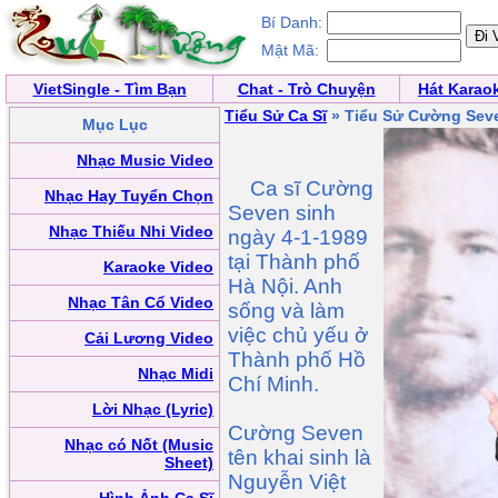
Bí Danh:
Mật Mã:
VietSingle - Tìm Bạn
Chat - Trò Chuyện
Hát Karao
Tiểu Sử Ca Sĩ
» Tiểu Sử Cường Sev
Mục Lục
Nhạc Music Video
Ca sĩ Cường
Nhạc Hay Tuyển Chọn
Seven sinh
Nhạc Thiếu Nhi Video
ngày 4-1-1989
tại Thành phố
Karaoke Video
Hà Nội. Anh
Nhạc Tân Cổ Video
sống và làm
việc chủ yếu ở
Cải Lương Video
Thành phố Hồ
Nhạc Midi
Chí Minh.
Lời Nhạc (Lyric)
Cường Seven
Nhạc có Nốt (Music
tên khai sinh là
Sheet)
Nguyễn Việt