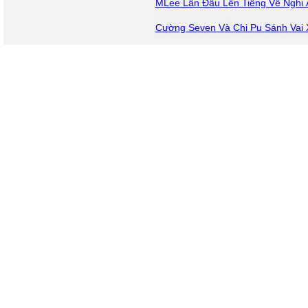
MLee Lần Đầu Lên Tiếng Về Nghi
Cường Seven Và Chi Pu Sánh Vai X