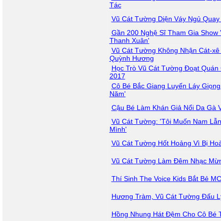
Tác
Vũ Cát Tường Diện Váy Ngủ Quay
Gần 200 Nghệ Sĩ Tham Gia Show 
Thanh Xuân'
Vũ Cát Tường Không Nhận Cát-xê
Quỳnh Hương
Học Trò Vũ Cát Tường Đoạt Quán 
2017
Cô Bé Bắc Giang Luyến Láy Giọng
Năm'
Cậu Bé Làm Khán Giả Nổi Da Gà V
Vũ Cát Tường: 'Tôi Muốn Nam Lẫ
Mình'
Vũ Cát Tường Hốt Hoảng Vì Bị H
Vũ Cát Tường Làm Đêm Nhạc Mừn
Thí Sinh The Voice Kids Bắt Bẻ M
Hương Tràm, Vũ Cát Tường Đấu Lý
Hồng Nhung Hát Đệm Cho Cô Bé T