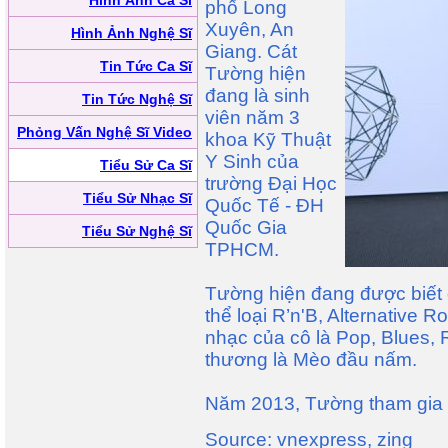
Hình Ảnh Ca Sĩ
phố Long
Xuyên, An
Hình Ảnh Nghệ Sĩ
Giang. Cát
Tin Tức Ca Sĩ
Tường hiện
đang là sinh
Tin Tức Nghệ Sĩ
viên năm 3
Phỏng Vấn Nghệ Sĩ Video
khoa Kỹ Thuật
Y Sinh của
Tiểu Sử Ca Sĩ
trường Đại Học
Tiểu Sử Nhạc Sĩ
Quốc Tế - ĐH
Quốc Gia
Tiểu Sử Nghệ Sĩ
TPHCM.
Tường hiện đang được biết 
thể loại R’n'B, Alternative 
nhạc của cô là Pop, Blues, 
thương là Mèo đầu nấm.
Năm 2013, Tường tham gia 
Source: vnexpress, zing