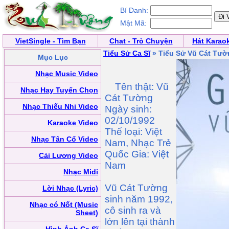
Bí Danh:
Mật Mã:
VietSingle - Tìm Bạn
Chat - Trò Chuyện
Hát Karao
Tiểu Sử Ca Sĩ
» Tiểu Sử Vũ Cát Tườ
Mục Lục
Nhạc Music Video
Tên thật: Vũ
Nhạc Hay Tuyển Chọn
Cát Tường
Nhạc Thiếu Nhi Video
Ngày sinh:
02/10/1992
Karaoke Video
Thể loại: Việt
Nhạc Tân Cổ Video
Nam, Nhạc Trẻ
Quốc Gia: Việt
Cải Lương Video
Nam
Nhạc Midi
Vũ Cát Tường
Lời Nhạc (Lyric)
sinh năm 1992,
Nhạc có Nốt (Music
cô sinh ra và
Sheet)
lớn lên tại thành