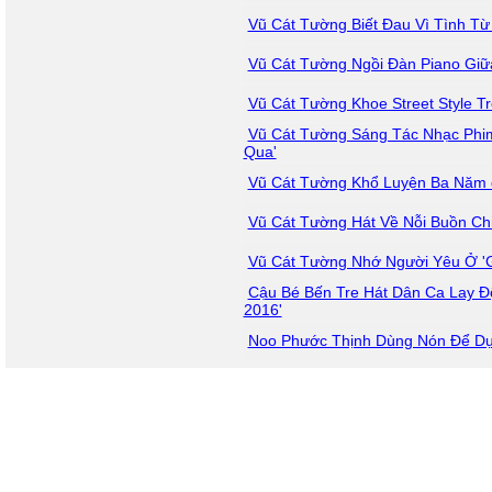
Vũ Cát Tường Biết Đau Vì Tình Từ
Vũ Cát Tường Ngồi Đàn Piano Gi
Vũ Cát Tường Khoe Street Style 
Vũ Cát Tường Sáng Tác Nhạc Phi
Qua'
Vũ Cát Tường Khổ Luyện Ba Năm 
Vũ Cát Tường Hát Về Nỗi Buồn Chi
Vũ Cát Tường Nhớ Người Yêu Ở '
Cậu Bé Bến Tre Hát Dân Ca Lay Độ
2016'
Noo Phước Thịnh Dùng Nón Để Dụ T