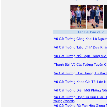
Tên Bài Báo về Vũ
Vũ Cát Tường Công Khai Là Người
Vũ Cát Tường 'Liều Lĩnh' Đưa Kh
Vũ Cát Tường Nổi Loạn Trong MV
Thanh Bùi, Vũ Cát Tường Tuyển C
Vũ Cát Tường Hóa Hoàng Tử Với T
Vũ Cát Tường Khoe Gia Tài Lớn Nh
Vũ Cát Tường Diện Mốt Không Nội
Vũ Cát Tường Đoạt Cú Đúp Giải 
Young Awards
Vũ Cát Tường Rủ Fan Hòa Giọng 