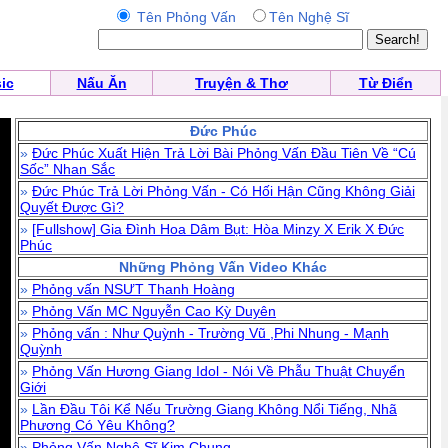
Tên Phỏng Vấn
Tên Nghệ Sĩ
ic
Nấu Ăn
Truyện & Thơ
Từ Điển
Đức Phúc
»
Đức Phúc Xuất Hiện Trả Lời Bài Phỏng Vấn Đầu Tiên Về “Cú
Sốc” Nhan Sắc
»
Đức Phúc Trả Lời Phỏng Vấn - Có Hối Hận Cũng Không Giải
Quyết Được Gì?
»
[Fullshow] Gia Đình Hoa Dâm Bụt: Hòa Minzy X Erik X Đức
Phúc
Những Phỏng Vấn Video Khác
»
Phỏng vấn NSƯT Thanh Hoàng
»
Phỏng Vấn MC Nguyễn Cao Kỳ Duyên
»
Phỏng vấn : Như Quỳnh - Trường Vũ ,Phi Nhung - Mạnh
Quỳnh
»
Phỏng Vấn Hương Giang Idol - Nói Về Phẫu Thuật Chuyển
Giới
»
Lần Đầu Tôi Kể Nếu Trường Giang Không Nổi Tiếng, Nhã
Phương Có Yêu Không?
»
Phỏng Vấn Nghệ Sĩ Kim Chung