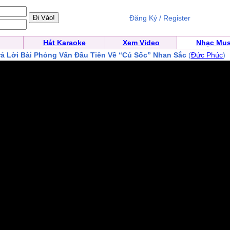
Đăng Ký / Register
Hát Karaoke
Xem Video
Nhạc Mus
rả Lời Bài Phỏng Vấn Đầu Tiên Về “Cú Sốc” Nhan Sắc
(
Đức Phúc
)