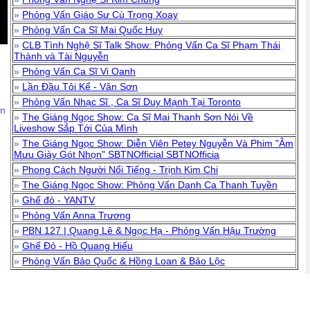
»
Phỏng Vấn Giáo Sư Cù Trọng Xoay
»
Phỏng Vấn Ca Sĩ Mai Quốc Huy
»
CLB Tình Nghệ Sĩ Talk Show: Phỏng Vấn Ca Sĩ Phạm Thái
Thành và Tài Nguyễn
»
Phỏng Vấn Ca Sĩ Vi Oanh
»
Lần Đầu Tôi Kể - Vân Sơn
»
Phỏng Vấn Nhạc Sĩ , Ca Sĩ Duy Mạnh Tại Toronto
ận
»
The Giáng Ngọc Show: Ca Sĩ Mai Thanh Sơn Nói Về
Liveshow Sắp Tới Của Mình
»
The Giáng Ngọc Show: Diễn Viên Petey Nguyễn Và Phim "Âm
Mưu Giày Gót Nhọn" SBTNOfficial SBTNOfficia
»
Phong Cách Người Nổi Tiếng - Trịnh Kim Chi
»
The Giáng Ngọc Show: Phỏng Vấn Danh Ca Thanh Tuyền
»
Ghế đỏ - YANTV
»
Phỏng Vấn Anna Trương
»
PBN 127 | Quang Lê & Ngọc Hạ - Phỏng Vấn Hậu Trường
»
Ghế Đỏ - Hồ Quang Hiếu
»
Phỏng Vấn Bảo Quốc & Hồng Loan & Bảo Lộc