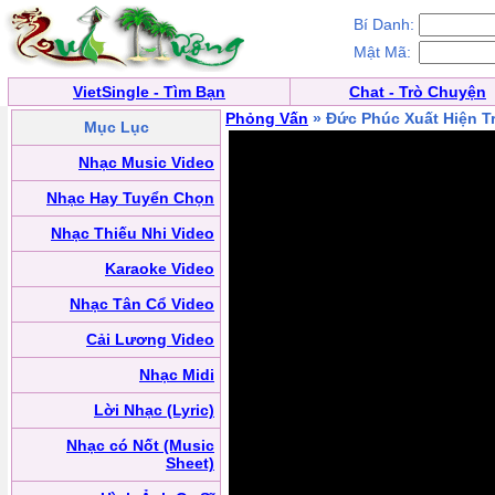
Bí Danh:
Mật Mã:
VietSingle - Tìm Bạn
Chat - Trò Chuyện
Phỏng Vấn
» Đức Phúc Xuất Hiện T
Mục Lục
Nhạc Music Video
Nhạc Hay Tuyển Chọn
Nhạc Thiếu Nhi Video
Karaoke Video
Nhạc Tân Cổ Video
Cải Lương Video
Nhạc Midi
Lời Nhạc (Lyric)
Nhạc có Nốt (Music
Sheet)