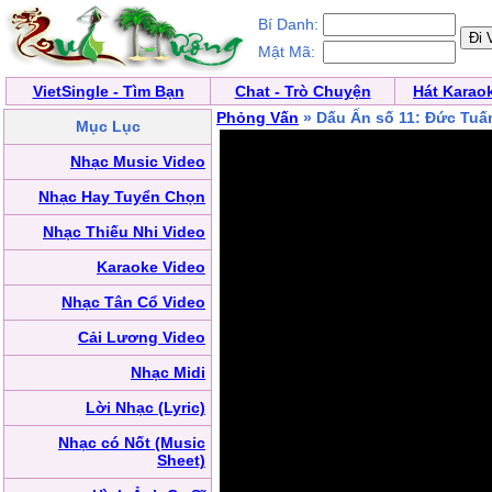
Bí Danh:
Mật Mã:
VietSingle - Tìm Bạn
Chat - Trò Chuyện
Hát Karao
Phỏng Vấn
» Dấu Ấn số 11: Đức Tuấ
Mục Lục
Nhạc Music Video
Nhạc Hay Tuyển Chọn
Nhạc Thiếu Nhi Video
Karaoke Video
Nhạc Tân Cổ Video
Cải Lương Video
Nhạc Midi
Lời Nhạc (Lyric)
Nhạc có Nốt (Music
Sheet)