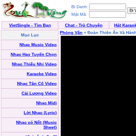
Bí Danh:
Mật Mã:
VietSingle - Tìm Bạn
Chat - Trò Chuyện
Hát Karao
Phỏng Vấn
» Đoàn Thiên Ân Và Hành
Mục Lục
Nhạc Music Video
Nhạc Hay Tuyển Chọn
Nhạc Thiếu Nhi Video
Karaoke Video
Nhạc Tân Cổ Video
Cải Lương Video
Nhạc Midi
Lời Nhạc (Lyric)
Nhạc có Nốt (Music
Sheet)