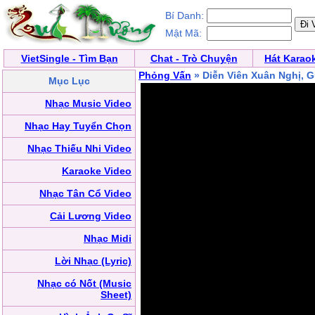
Bí Danh:
Mật Mã:
VietSingle - Tìm Bạn
Chat - Trò Chuyện
Hát Karao
Phỏng Vấn
» Diễn Viên Xuân Nghị, 
Mục Lục
Nhạc Music Video
Nhạc Hay Tuyển Chọn
Nhạc Thiếu Nhi Video
Karaoke Video
Nhạc Tân Cổ Video
Cải Lương Video
Nhạc Midi
Lời Nhạc (Lyric)
Nhạc có Nốt (Music
Sheet)