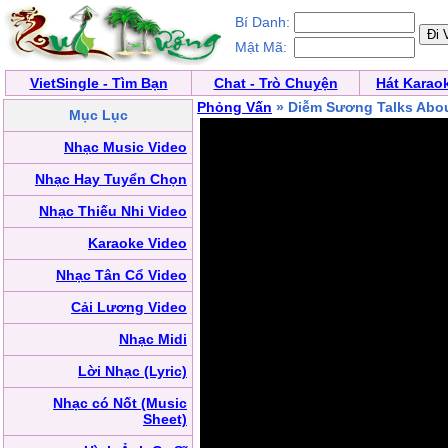
Bí Danh:
Mật Mã:
VietSingle - Tìm Bạn
Chat - Trò Chuyện
Hát Karao
Phỏng Vấn
» Diễm Sương Talks Abou
Mục Lục
Nhạc Music Video
Nhạc Hay Tuyển Chọn
Nhạc Thiếu Nhi Video
Karaoke Video
Nhạc Tân Cổ Video
Cải Lương Video
Nhạc Midi
Lời Nhạc (Lyric)
Nhạc có Nốt (Music
Sheet)